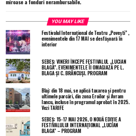
miroase a fonduri nerambursabile.
YOU MAY LIKE
Festivalul Internațional de Teatru „Povești” ,
evenimentele din 17 MAI se desfășoară în
interior
SEBEȘ: VINERI ÎNCEPE FESTIVALUL „LUCIAN
BLAGA”. EVENIMENTELE ÎI OMAGIAZĂ PE L.
BLAGA ȘI C. BRÂNCUȘI. PROGRAM
Blaj: din 18 mai, se aplică taxarea și pentru
ultimele parcări, din zona Eroilor și Avram
Iancu, incluse în programul aprobat în 2025.
Vezi TARIFE
SEBEȘ: 15-17 MAI 2026, O NOUĂ EDIȚIE A
FESTIVALULUI INTERNAȚIONAL „LUCIAN
BLAGA” – PROGRAM