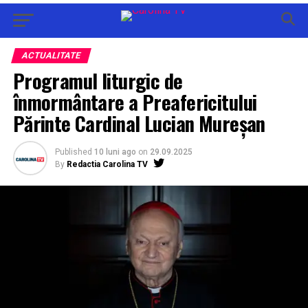
ACTUALITATE
Programul liturgic de
înmormântare a Preafericitului
Părinte Cardinal Lucian Mureșan
Published
10 luni ago
on
29.09.2025
By
Redactia Carolina TV