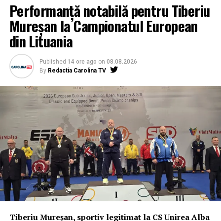
Performanță notabilă pentru Tiberiu
Mureșan la Campionatul European
din Lituania
Published
14 ore ago
on
08.08.2026
By
Redactia Carolina TV
Tiberiu Mureșan, sportiv legitimat la CS Unirea Alba