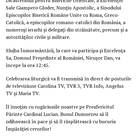
Dicasteriului pentru Bisericile Orientale, a Excelenței
Sale Giampero Gloder, Nunțiu Apostolic, a Sinodului
Episcopilor Bisericii Române Unite cu Roma, Greco-
Catolică, a episcopilor romano-catolici din România, a
numeroși ierarhi și delegați din străinătate, precum și a
autorităților civile și militare.
Slujba Înmormântării, la care va participa și Excelența
Sa, Domnul Președinte al României, Nicușor Dan, va
începe la ora 12:45.
Celebrarea liturgică va fi transmisă în direct de posturile
de televiziune Carolina TV, TVR 3, TVR Info, Angelus
TV și Maria TV.
Îl însoțim cu rugăciunile noastre pe Preafericitul
Părinte Cardinal Lucian. Bunul Dumnezeu să îl
odihnească în pace și să îl răsplătească cu bucuria
Împărăției cerurilor!