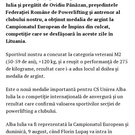
Iulia și pregătit de Ovidiu Pănăzan, președintele
Federației Române de Powerlifting și antrenor al
clubului nostru, a obținut medalia de argint la
Campionatul European de Împins din culcat,
competiție care se desfășoară în aceste zile în
Lituania.
Sportivul nostru a concurat la categoria veterani M2
(50-59 de ani), +120 kg, și a reușit o performanță de 275
de kilograme, rezultat care i-a adus locul al doilea și
medalia de argint.
Este o nouă medalie importantă pentru CS Unirea Alba
Iulia la o competiție internațională de anvergură și un
rezultat care confirmă valoarea sportivilor secției de
powerlifting a clubului.
Alba Iulia va fi reprezentată la Campionatul European și
duminică, 9 august, când Florin Lupaș va intra în