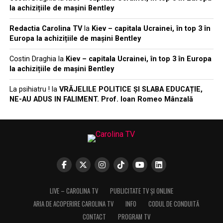
la achizițiile de mașini Bentley
Redactia Carolina TV
la
Kiev – capitala Ucrainei, în top 3 în
Europa la achizițiile de mașini Bentley
Costin Draghia
la
Kiev – capitala Ucrainei, în top 3 în Europa
la achizițiile de mașini Bentley
La psihiatru !
la
VRĂJELILE POLITICE ȘI SLABA EDUCAȚIE,
NE-AU ADUS IN FALIMENT. Prof. Ioan Romeo Mânzală
LIVE – CAROLINA TV
PUBLICITATE TV ȘI ONLINE
ARIA DE ACOPERIRE CAROLINA TV
INFO
CODUL DE CONDUITĂ
CONTACT
PROGRAM TV