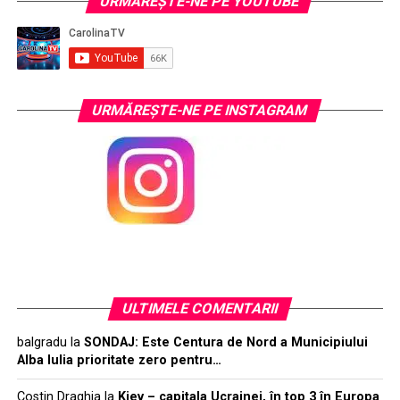
URMĂREŞTE-NE PE YOUTUBE
URMĂREŞTE-NE PE INSTAGRAM
ULTIMELE COMENTARII
balgradu
la
SONDAJ: Este Centura de Nord a Municipiului
Alba Iulia prioritate zero pentru…
Costin Draghia
la
Kiev – capitala Ucrainei, în top 3 în Europa