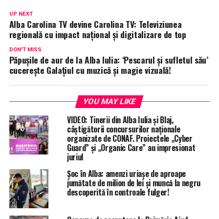
UP NEXT
Alba Carolina TV devine Carolina TV: Televiziunea
regională cu impact național și digitalizare de top
DON'T MISS
Păpușile de aur de la Alba Iulia: ‘Pescarul și sufletul său’
cucerește Galațiul cu muzică și magie vizuală!
YOU MAY LIKE
VIDEO: Tinerii din Alba Iulia și Blaj,
câștigătorii concursurilor naționale
organizate de CONAF. Proiectele „Cyber
Guard” și „Organic Care” au impresionat
juriul
Șoc în Alba: amenzi uriașe de aproape
jumătate de milion de lei și muncă la negru
descoperită în controale fulger!