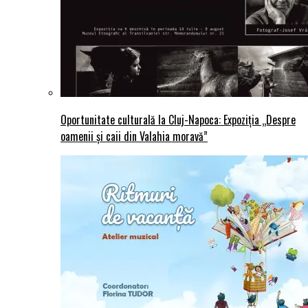
Oportunitate culturală la Cluj-Napoca: Expoziția „Despre
oamenii și caii din Valahia moravă”