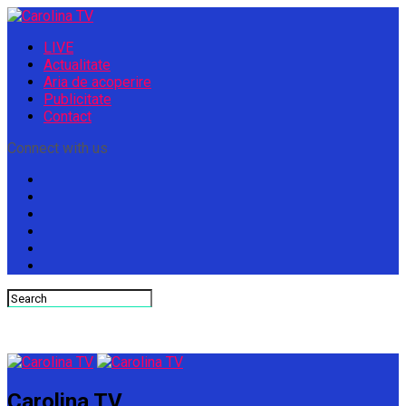
LIVE
Actualitate
Aria de acoperire
Publicitate
Contact
Connect with us
Carolina TV