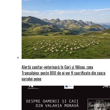
Alertă sanitar-veterinară în Gorj și Vâlcea, zona
Transalpina: peste 800 de oi vor fi sacrificate din cauza
variolei ovine