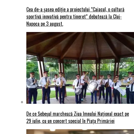
Cea de-a șasea ediție a proiectului ”Caiacul, o cultură
sportivă inovativă pentru tineret” debutează la Cluj-
Napoca pe 3 august.
De ce Sebeșul marchează Ziua Imnului Național exact pe
29 iulie, cu un concert special în Piața Primăriei