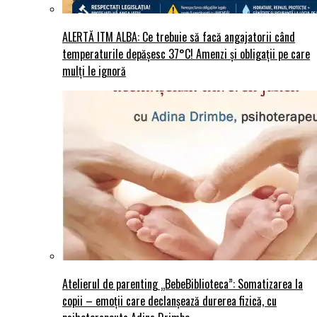
ALERTĂ ITM ALBA: Ce trebuie să facă angajatorii când
temperaturile depășesc 37°C! Amenzi și obligații pe care
mulți le ignoră
Atelierul de parenting „BebeBiblioteca”: Somatizarea la
copii – emoții care declanșează durerea fizică, cu