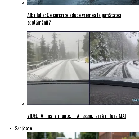
Alba Iulia: Ce surprize aduce vremea la jumătatea
săptămânii?
VIDEO: A nins la munte, în Arieșeni. Iarnă în luna MAI
Sănătate