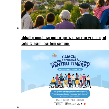
Mihalț primește sprijin european: ce servicii gratuite pot
solicita acum locuitorii comunei