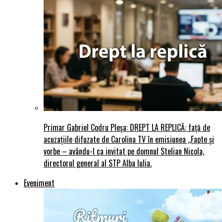
Primar Gabriel Codru Pleșa: DREPT LA REPLICĂ: față de
acuzațiile difuzate de Carolina TV în emisiunea ,,Fapte și
vorbe – avându-l ca invitat pe domnul Stelian Nicola,
directorul general al STP Alba Iulia.
Eveniment