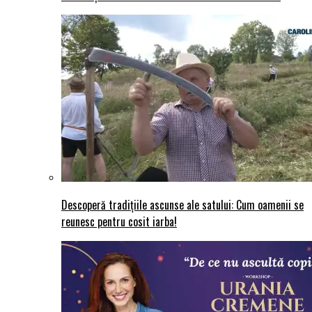
Descoperă tradițiile ascunse ale satului: Cum oamenii se
reunesc pentru cosit iarba!