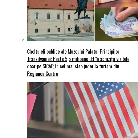
Cheltuieli publice ale Muzeului Palatul Principilor
Transilvaniei: Peste 5,5 milioane LEI în achiziții vizibile
doar pe SICAP, în cel mai slab județ la turism din
Regiunea Centru