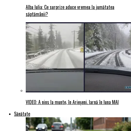
Alba Iulia: Ce surprize aduce vremea la jumătatea
săptămânii?
VIDEO: A nins la munte, în Arieșeni. Iarnă în luna MAI
Sănătate