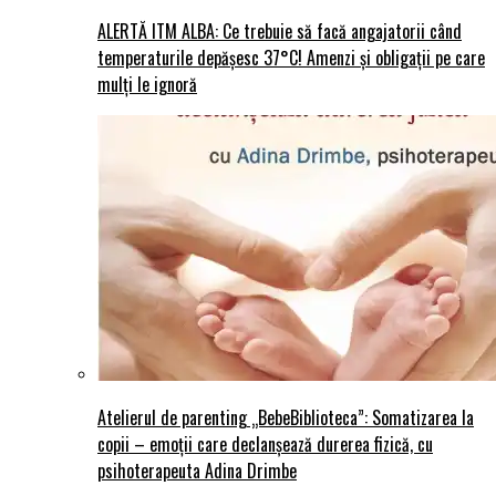
ALERTĂ ITM ALBA: Ce trebuie să facă angajatorii când
temperaturile depășesc 37°C! Amenzi și obligații pe care
mulți le ignoră
Atelierul de parenting „BebeBiblioteca”: Somatizarea la
copii – emoții care declanșează durerea fizică, cu
psihoterapeuta Adina Drimbe