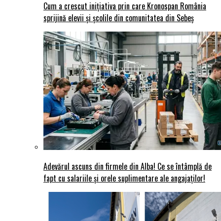
Cum a crescut inițiativa prin care Kronospan România
sprijină elevii și școlile din comunitatea din Sebeș
Adevărul ascuns din firmele din Alba! Ce se întâmplă de
fapt cu salariile și orele suplimentare ale angajaților!