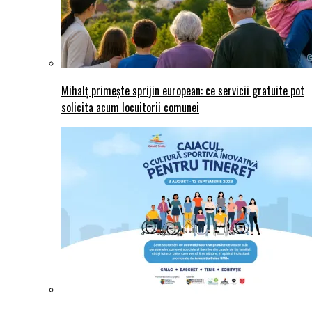
Mihalț primește sprijin european: ce servicii gratuite pot
solicita acum locuitorii comunei