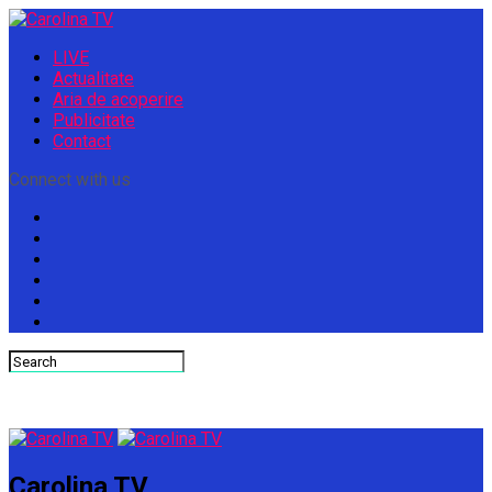
LIVE
Actualitate
Aria de acoperire
Publicitate
Contact
Connect with us
Carolina TV