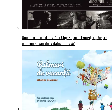
Oportunitate culturală la Cluj-Napoca: Expoziția „Despre
oamenii și caii din Valahia moravă”