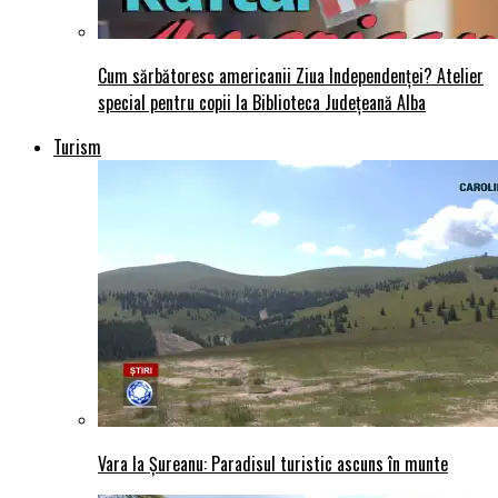
Cum sărbătoresc americanii Ziua Independenței? Atelier
special pentru copii la Biblioteca Județeană Alba
Turism
Vara la Șureanu: Paradisul turistic ascuns în munte