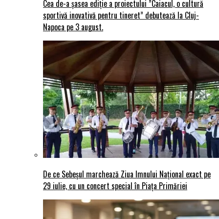
Cea de-a șasea ediție a proiectului ”Caiacul, o cultură
sportivă inovativă pentru tineret” debutează la Cluj-
Napoca pe 3 august.
De ce Sebeșul marchează Ziua Imnului Național exact pe
29 iulie, cu un concert special în Piața Primăriei