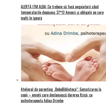
ALERTĂ ITM ALBA: Ce trebuie să facă angajatorii când
temperaturile depășesc 37°C! Amenzi și obligații pe care
mulți le ignoră
Atelierul de parenting „BebeBiblioteca”: Somatizarea la
copii – emoții care declanșează durerea fizică, cu
psihoterapeuta Adina Drimbe