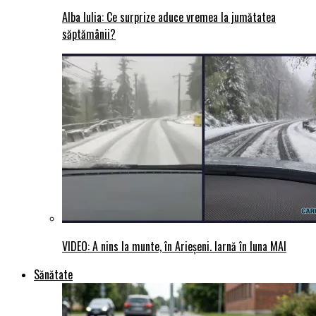
Alba Iulia: Ce surprize aduce vremea la jumătatea
săptămânii?
VIDEO: A nins la munte, în Arieșeni. Iarnă în luna MAI
Sănătate