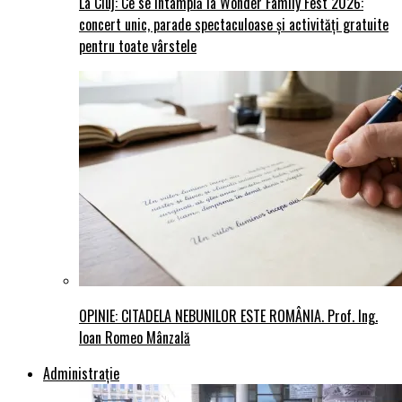
La Cluj: Ce se întâmplă la Wonder Family Fest 2026:
concert unic, parade spectaculoase și activități gratuite
pentru toate vârstele
OPINIE: CITADELA NEBUNILOR ESTE ROMÂNIA. Prof. Ing.
Ioan Romeo Mânzală
Administraţie