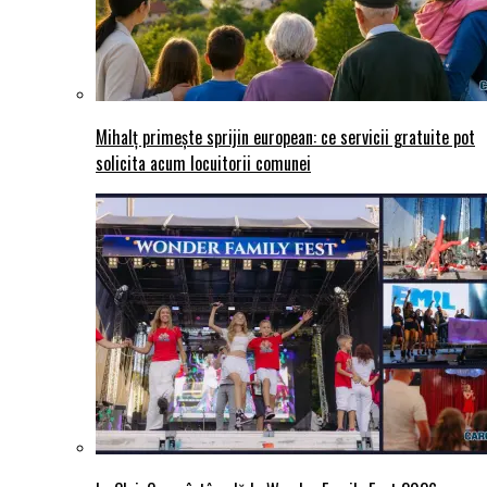
Mihalț primește sprijin european: ce servicii gratuite pot
solicita acum locuitorii comunei