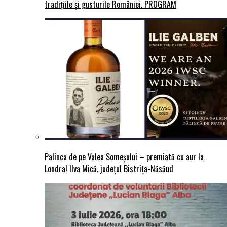
tradițiile și gusturile României. PROGRAM
Palinca de pe Valea Someșului – premiată cu aur la
Londra! Ilva Mică, județul Bistrița-Năsăud