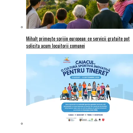
Mihalț primește sprijin european: ce servicii gratuite pot
solicita acum locuitorii comunei