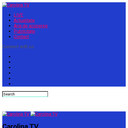
LIVE
Actualitate
Aria de acoperire
Publicitate
Contact
Connect with us
Carolina TV