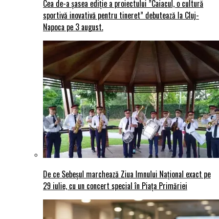
Cea de-a șasea ediție a proiectului ”Caiacul, o cultură
sportivă inovativă pentru tineret” debutează la Cluj-
Napoca pe 3 august.
De ce Sebeșul marchează Ziua Imnului Național exact pe
29 iulie, cu un concert special în Piața Primăriei