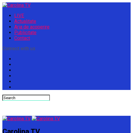
LIVE
Actualitate
Aria de acoperire
Publicitate
Contact
Connect with us
Carolina TV