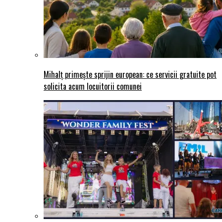
Mihalț primește sprijin european: ce servicii gratuite pot
solicita acum locuitorii comunei