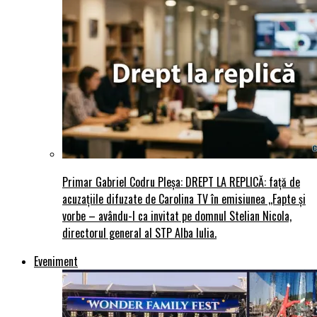
Primar Gabriel Codru Pleșa: DREPT LA REPLICĂ: față de
acuzațiile difuzate de Carolina TV în emisiunea ,,Fapte și
vorbe – avându-l ca invitat pe domnul Stelian Nicola,
directorul general al STP Alba Iulia.
Eveniment