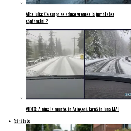
Alba Iulia: Ce surprize aduce vremea la jumătatea
săptămânii?
VIDEO: A nins la munte, în Arieșeni. Iarnă în luna MAI
Sănătate