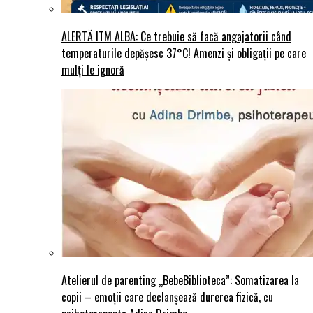
ALERTĂ ITM ALBA: Ce trebuie să facă angajatorii când
temperaturile depășesc 37°C! Amenzi și obligații pe care
mulți le ignoră
Atelierul de parenting „BebeBiblioteca”: Somatizarea la
copii – emoții care declanșează durerea fizică, cu