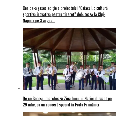
Cea de-a șasea ediție a proiectului ”Caiacul, o cultură
sportivă inovativă pentru tineret” debutează la Cluj-
Napoca pe 3 august.
De ce Sebeșul marchează Ziua Imnului Național exact pe
29 iulie, cu un concert special în Piața Primăriei