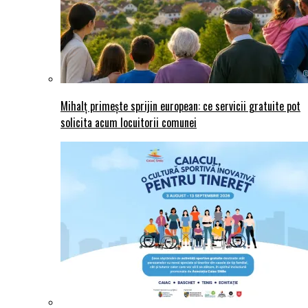
Mihalț primește sprijin european: ce servicii gratuite pot
solicita acum locuitorii comunei