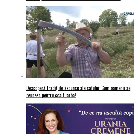
Descoperă tradițiile ascunse ale satului: Cum oamenii se
reunesc pentru cosit iarba!