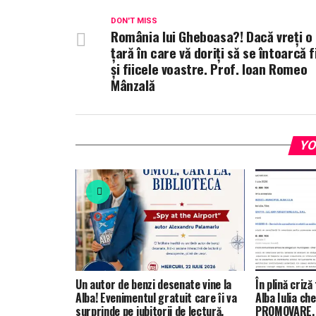
DON'T MISS
România lui Gheboasa?! Dacă vreți o
țară în care vă doriți să se întoarcă fi
și fiicele voastre. Prof. Ioan Romeo
Mânzală
YO
Un autor de benzi desenate vine la
În plină criză
Alba! Evenimentul gratuit care îi va
Alba Iulia ch
surprinde pe iubitorii de lectură,
PROMOVARE. C