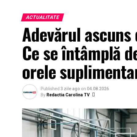
ACTUALITATE
Adevărul ascuns d
Ce se întâmplă de 
orele suplimentar
Published
3 zile ago
on
04.08.2026
By
Redactia Carolina TV