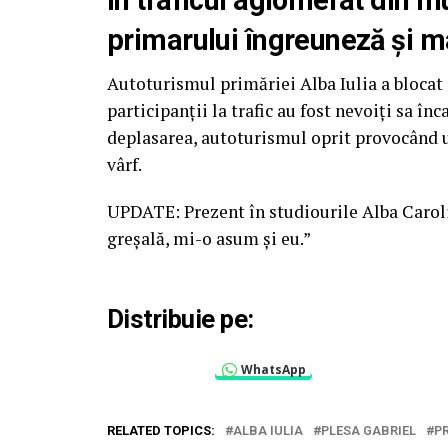
primarului îngreuneză și mai
Autoturismul primăriei Alba Iulia a blocat 
participanții la trafic au fost nevoiți sa în
deplasarea, autoturismul oprit provocând u
vârf.
UPDATE: Prezent în studiourile Alba Caroli
greșală, mi-o asum și eu.”
Distribuie pe:
WhatsApp
RELATED TOPICS:
ALBA IULIA
PLESA GABRIEL
P