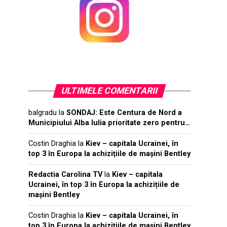
ULTIMELE COMENTARII
balgradu
la
SONDAJ: Este Centura de Nord a
Municipiului Alba Iulia prioritate zero pentru…
Costin Draghia
la
Kiev – capitala Ucrainei, în
top 3 în Europa la achizițiile de mașini Bentley
Redactia Carolina TV
la
Kiev – capitala
Ucrainei, în top 3 în Europa la achizițiile de
mașini Bentley
Costin Draghia
la
Kiev – capitala Ucrainei, în
top 3 în Europa la achizițiile de mașini Bentley