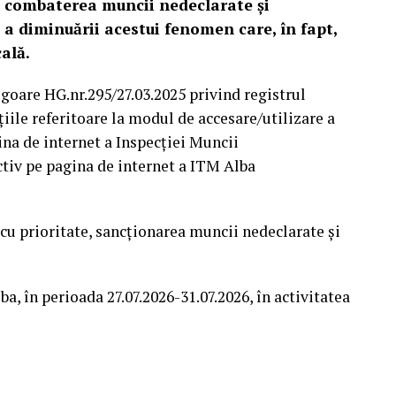
tă combaterea muncii nedeclarate și
i a diminuării acestui fenomen care, în fapt,
ală.
igoare HG.nr.295/27.03.2025 privind registrul
țiile referitoare la modul de accesare/utilizare a
a de internet a Inspecției Muncii
ctiv pe pagina de internet a ITM Alba
 cu prioritate, sancționarea muncii nedeclarate și
ba, în perioada 27.07.2026-31.07.2026, în activitatea