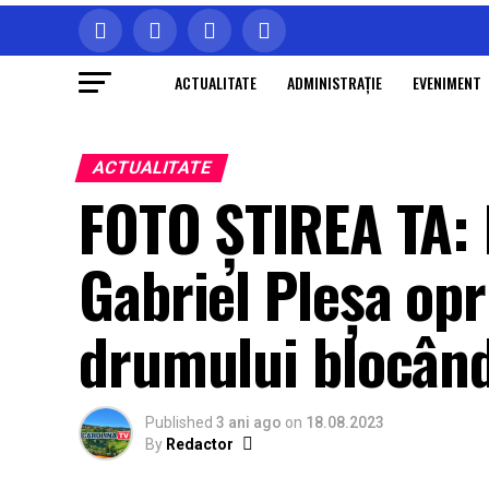
ACTUALITATE
ADMINISTRAŢIE
EVENIMENT
ACTUALITATE
FOTO ȘTIREA TA: 
Gabriel Pleșa opr
drumului blocând
Published
3 ani ago
on
18.08.2023
By
Redactor