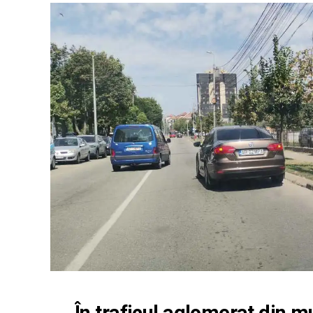
În traficul aglomerat din mu