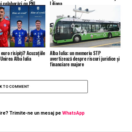
i colaborări cu PNL
Liliana
euro risipiți? Acuzațiile
Alba Iulia: un memoriu STP
Unirea Alba Iulia
avertizează despre riscuri juridice şi
financiare majore
CK TO COMMENT
ştire? Trimite-ne un mesaj pe
WhatsApp