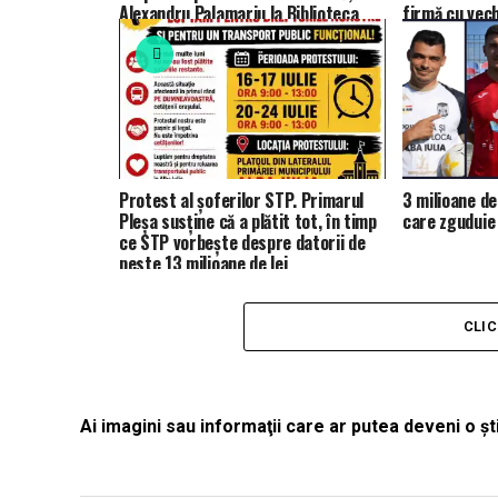
Alexandru Palamariu la Biblioteca
firmă cu vech
Județeană „Lucian Blaga” Alba
Protest al șoferilor STP. Primarul
3 milioane de 
Pleșa susține că a plătit tot, în timp
care zguduie 
ce STP vorbește despre datorii de
peste 13 milioane de lei
CLI
Ai imagini sau informaţii care ar putea deveni o 