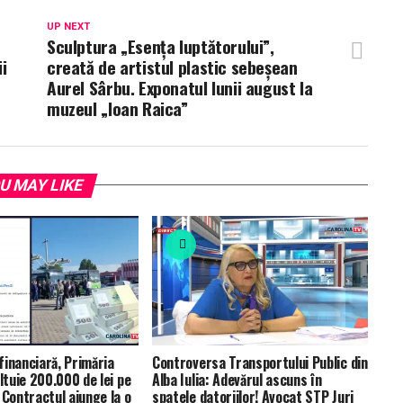
UP NEXT
Sculptura „Esenţa luptătorului”,
i
creată de artistul plastic sebeşean
Aurel Sârbu. Exponatul lunii august la
muzeul „Ioan Raica”
U MAY LIKE
 financiară, Primăria
Controversa Transportului Public din
eltuie 200.000 de lei pe
Alba Iulia: Adevărul ascuns în
ontractul ajunge la o
spatele datoriilor! Avocat STP Jurj