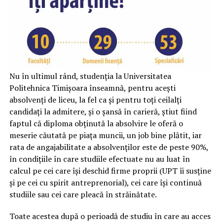
Nu în ultimul rând, studenția la Universitatea
Politehnica Timișoara înseamnă, pentru acești
absolvenți de liceu, la fel ca și pentru toți ceilalți
candidați la admitere, și o șansă în carieră, știut fiind
faptul că diploma obținută la absolvire le oferă o
meserie căutată pe piața muncii, un job bine plătit, iar
rata de angajabilitate a absolvenților este de peste 90%,
în condițiile în care studiile efectuate nu au luat în
calcul pe cei care își deschid firme proprii (UPT îi susține
și pe cei cu spirit antreprenorial), cei care își continuă
studiile sau cei care pleacă în străinătate.
Toate acestea după o perioadă de studiu în care au acces