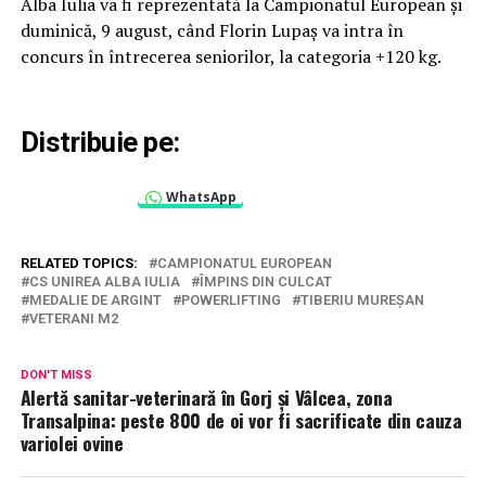
Alba Iulia va fi reprezentată la Campionatul European și
duminică, 9 august, când Florin Lupaș va intra în
concurs în întrecerea seniorilor, la categoria +120 kg.
Distribuie pe:
WhatsApp
RELATED TOPICS:
CAMPIONATUL EUROPEAN
CS UNIREA ALBA IULIA
ÎMPINS DIN CULCAT
MEDALIE DE ARGINT
POWERLIFTING
TIBERIU MUREȘAN
VETERANI M2
DON'T MISS
Alertă sanitar-veterinară în Gorj și Vâlcea, zona
Transalpina: peste 800 de oi vor fi sacrificate din cauza
variolei ovine