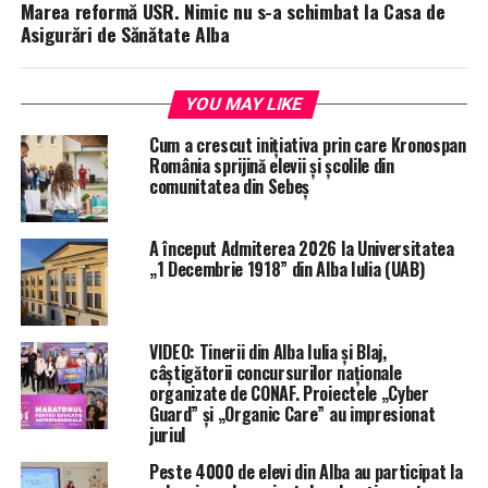
Marea reformă USR. Nimic nu s-a schimbat la Casa de
Asigurări de Sănătate Alba
YOU MAY LIKE
Cum a crescut inițiativa prin care Kronospan
România sprijină elevii și școlile din
comunitatea din Sebeș
A început Admiterea 2026 la Universitatea
„1 Decembrie 1918” din Alba Iulia (UAB)
VIDEO: Tinerii din Alba Iulia și Blaj,
câștigătorii concursurilor naționale
organizate de CONAF. Proiectele „Cyber
Guard” și „Organic Care” au impresionat
juriul
Peste 4000 de elevi din Alba au participat la