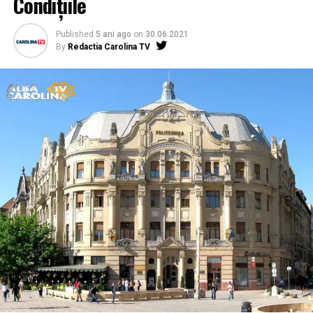
Condițiile
Published
5 ani ago
on
30.06.2021
By
Redactia Carolina TV