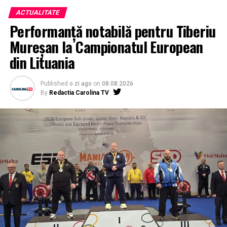
ACTUALITATE
Performanță notabilă pentru Tiberiu
Mureșan la Campionatul European
din Lituania
Published
o zi ago
on
08.08.2026
By
Redactia Carolina TV