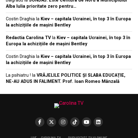
balgradu
la
SONDAJ: Este Centura de Nord a Municipiului
Alba Iulia prioritate zero pentru…
Costin Draghia
la
Kiev – capitala Ucrainei, în top 3 în Europa
la achizițiile de mașini Bentley
Redactia Carolina TV
la
Kiev – capitala Ucrainei, în top 3 în
Europa la achizițiile de mașini Bentley
Costin Draghia
la
Kiev – capitala Ucrainei, în top 3 în Europa
la achizițiile de mașini Bentley
La psihiatru !
la
VRĂJELILE POLITICE ȘI SLABA EDUCAȚIE,
NE-AU ADUS IN FALIMENT. Prof. Ioan Romeo Mânzală