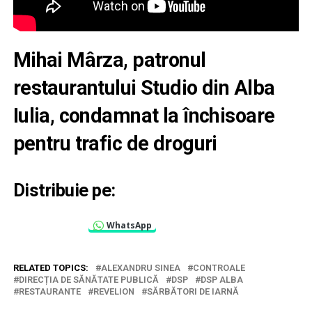
Mihai Mârza, patronul
restaurantului Studio din Alba
Iulia, condamnat la închisoare
pentru trafic de droguri
Distribuie pe:
WhatsApp
RELATED TOPICS:
ALEXANDRU SINEA
CONTROALE
DIRECȚIA DE SĂNĂTATE PUBLICĂ
DSP
DSP ALBA
RESTAURANTE
REVELION
SĂRBĂTORI DE IARNĂ