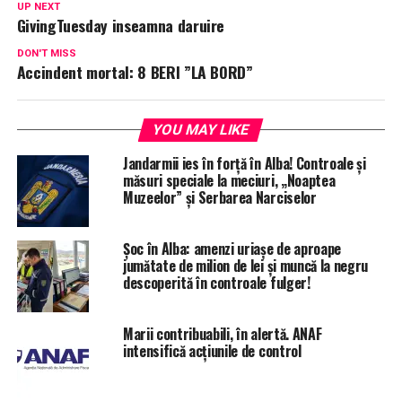
UP NEXT
GivingTuesday inseamna daruire
DON'T MISS
Accindent mortal: 8 BERI ”LA BORD”
YOU MAY LIKE
Jandarmii ies în forță în Alba! Controale și
măsuri speciale la meciuri, „Noaptea
Muzeelor” și Serbarea Narciselor
Șoc în Alba: amenzi uriașe de aproape
jumătate de milion de lei și muncă la negru
descoperită în controale fulger!
Marii contribuabili, în alertă. ANAF
intensifică acțiunile de control