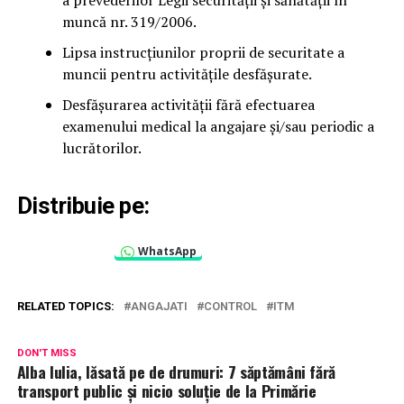
a prevederilor Legii securității și sănătății în
muncă nr. 319/2006.
Lipsa instrucțiunilor proprii de securitate a
muncii pentru activitățile desfășurate.
Desfășurarea activității fără efectuarea
examenului medical la angajare și/sau periodic a
lucrătorilor.
Distribuie pe:
WhatsApp
RELATED TOPICS:
ANGAJATI
CONTROL
ITM
DON'T MISS
Alba Iulia, lăsată pe de drumuri: 7 săptămâni fără
transport public și nicio soluție de la Primărie