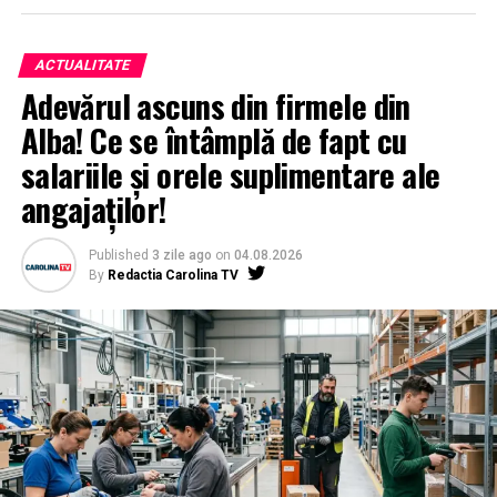
ACTUALITATE
Adevărul ascuns din firmele din
Alba! Ce se întâmplă de fapt cu
salariile și orele suplimentare ale
angajaților!
Published
3 zile ago
on
04.08.2026
By
Redactia Carolina TV