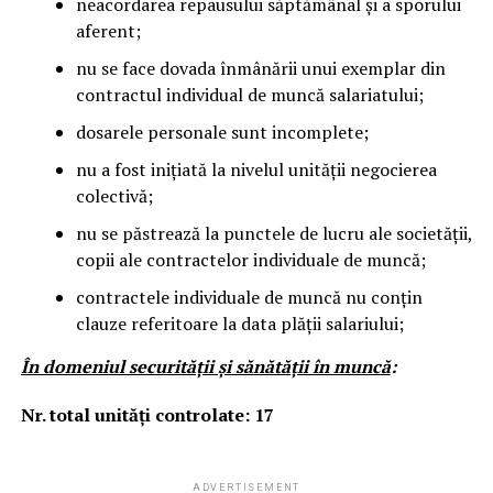
neacordarea repausului săptămânal și a sporului
aferent;
nu se face dovada înmânării unui exemplar din
contractul individual de muncă salariatului;
dosarele personale sunt incomplete;
nu a fost inițiată la nivelul unității negocierea
colectivă;
nu se păstrează la punctele de lucru ale societății,
copii ale contractelor individuale de muncă;
contractele individuale de muncă nu conțin
clauze referitoare la data plății salariului;
În domeniul securităţii şi sănătăţii în muncă
:
Nr. total unităţi controlate: 17
ADVERTISEMENT