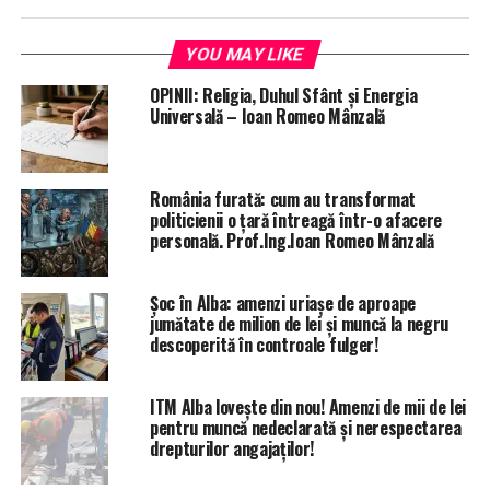
YOU MAY LIKE
OPINII: Religia, Duhul Sfânt și Energia
Universală – Ioan Romeo Mânzală
România furată: cum au transformat
politicienii o țară întreagă într-o afacere
personală. Prof.Ing.Ioan Romeo Mânzală
Șoc în Alba: amenzi uriașe de aproape
jumătate de milion de lei și muncă la negru
descoperită în controale fulger!
ITM Alba lovește din nou! Amenzi de mii de lei
pentru muncă nedeclarată și nerespectarea
drepturilor angajaților!