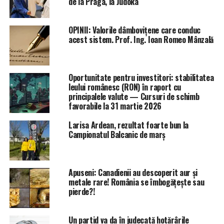
de la Praga, la Judoka
OPINII: Valorile dâmbovițene care conduc
acest sistem. Prof. Ing. Ioan Romeo Mânzală
Oportunitate pentru investitori: stabilitatea
leului românesc (RON) în raport cu
principalele valute — Cursuri de schimb
favorabile la 31 martie 2026
Larisa Ardean, rezultat foarte bun la
Campionatul Balcanic de marș
Apuseni: Canadienii au descoperit aur și
metale rare! România se îmbogățește sau
pierde?!
Un partid va da în judecată hotărârile