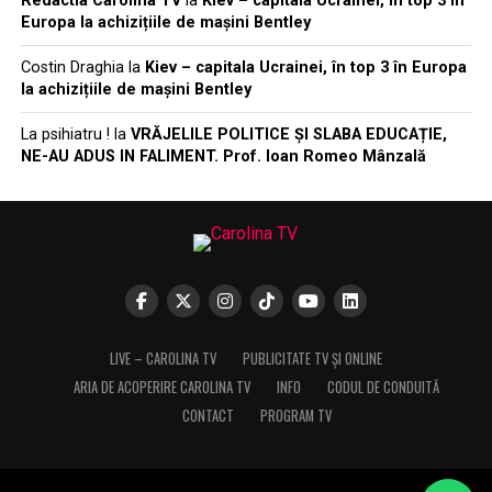
Redactia Carolina TV
la
Kiev – capitala Ucrainei, în top 3 în
Europa la achizițiile de mașini Bentley
Costin Draghia
la
Kiev – capitala Ucrainei, în top 3 în Europa
la achizițiile de mașini Bentley
La psihiatru !
la
VRĂJELILE POLITICE ȘI SLABA EDUCAȚIE,
NE-AU ADUS IN FALIMENT. Prof. Ioan Romeo Mânzală
LIVE – CAROLINA TV
PUBLICITATE TV ȘI ONLINE
ARIA DE ACOPERIRE CAROLINA TV
INFO
CODUL DE CONDUITĂ
CONTACT
PROGRAM TV