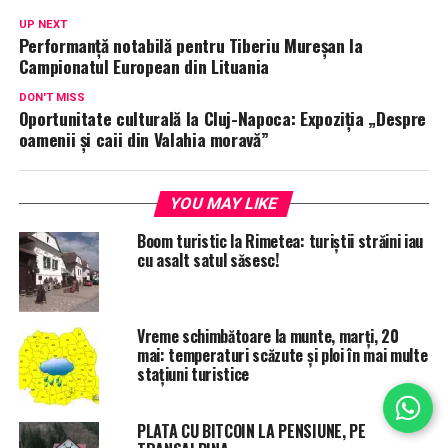
UP NEXT
Performanță notabilă pentru Tiberiu Mureșan la
Campionatul European din Lituania
DON'T MISS
Oportunitate culturală la Cluj-Napoca: Expoziția „Despre
oamenii și caii din Valahia moravă”
YOU MAY LIKE
Boom turistic la Rimetea: turiștii străini iau
cu asalt satul săsesc!
Vreme schimbătoare la munte, marți, 20
mai: temperaturi scăzute și ploi în mai multe
stațiuni turistice
PLATA CU BITCOIN LA PENSIUNE, PE