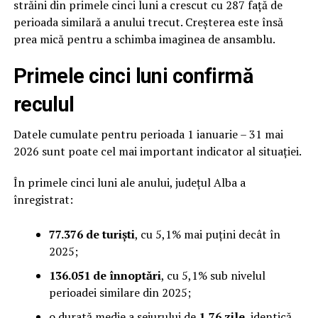
străini din primele cinci luni a crescut cu 287 față de
perioada similară a anului trecut. Creșterea este însă
prea mică pentru a schimba imaginea de ansamblu.
Primele cinci luni confirmă
reculul
Datele cumulate pentru perioada 1 ianuarie – 31 mai
2026 sunt poate cel mai important indicator al situației.
În primele cinci luni ale anului, județul Alba a
înregistrat:
77.376 de turiști
, cu 5,1% mai puțini decât în
2025;
136.051 de înnoptări
, cu 5,1% sub nivelul
perioadei similare din 2025;
o durată medie a sejurului de
1,76 zile
, identică