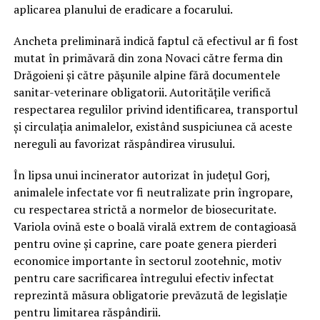
aplicarea planului de eradicare a focarului.
Ancheta preliminară indică faptul că efectivul ar fi fost
mutat în primăvară din zona Novaci către ferma din
Drăgoieni și către pășunile alpine fără documentele
sanitar-veterinare obligatorii. Autoritățile verifică
respectarea regulilor privind identificarea, transportul
și circulația animalelor, existând suspiciunea că aceste
nereguli au favorizat răspândirea virusului.
În lipsa unui incinerator autorizat în județul Gorj,
animalele infectate vor fi neutralizate prin îngropare,
cu respectarea strictă a normelor de biosecuritate.
Variola ovină este o boală virală extrem de contagioasă
pentru ovine și caprine, care poate genera pierderi
economice importante în sectorul zootehnic, motiv
pentru care sacrificarea întregului efectiv infectat
reprezintă măsura obligatorie prevăzută de legislație
pentru limitarea răspândirii.