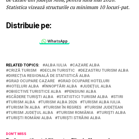
Statistica vizează structurile cu minimum 10 locuri-pat.
Distribuie pe:
WhatsApp
RELATED TOPICS:
ALBA IULIA
CAZARE ALBA
CRIZĂ TURISM
DECLIN TURISTIC
DEZASTRU TURISM ALBA
DIRECȚIA REGIONALĂ DE STATISTICĂ ALBA
GRAD OCUPARE CAZARE
GRAD OCUPARE HOTELURI
HOTELURI ALBA
ÎNNOPTĂRI ALBA
JUDEȚUL ALBA
OBIECTIVE TURISTICE ALBA
PENSIUNI ALBA
SCĂDERE TURIȘTI ALBA
STATISTICI TURISM ALBA
STIRI
TURISM ALBA
TURISM ALBA 2026
TURISM ALBA IULIA
TURISM ÎN ALBA
TURISM ÎN REGRES
TURISM JUDEȚEAN
TURISM JUDEȚUL ALBA
TURISM ROMÂNIA
TURIȘTI ALBA
TURIȘTI ROMÂNI ALBA
TURIȘTI STRĂINI ALBA
DON'T MISS