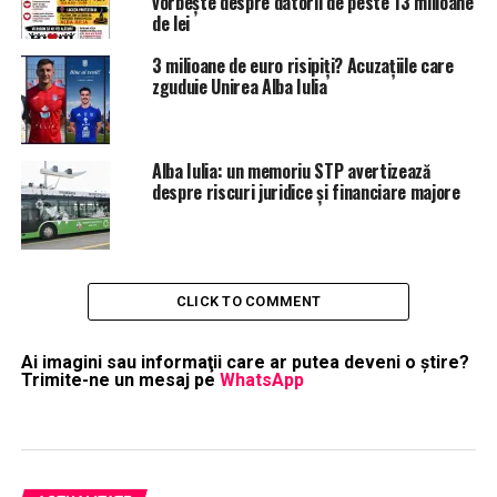
vorbește despre datorii de peste 13 milioane
de lei
3 milioane de euro risipiți? Acuzațiile care
zguduie Unirea Alba Iulia
Alba Iulia: un memoriu STP avertizează
despre riscuri juridice şi financiare majore
CLICK TO COMMENT
Ai imagini sau informaţii care ar putea deveni o ştire?
Trimite-ne un mesaj pe
WhatsApp