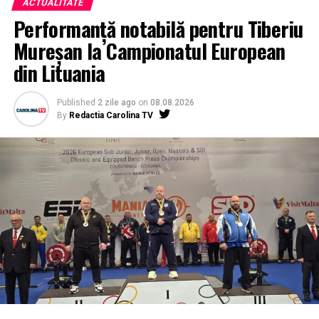
ACTUALITATE
Performanță notabilă pentru Tiberiu
Mureșan la Campionatul European
din Lituania
Published
2 zile ago
on
08.08.2026
By
Redactia Carolina TV