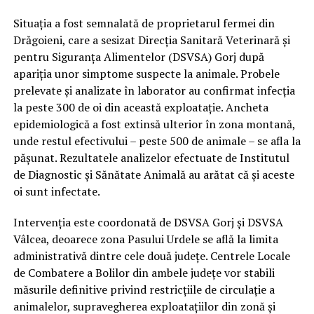
Situația a fost semnalată de proprietarul fermei din
Drăgoieni, care a sesizat Direcția Sanitară Veterinară și
pentru Siguranța Alimentelor (DSVSA) Gorj după
apariția unor simptome suspecte la animale. Probele
prelevate și analizate în laborator au confirmat infecția
la peste 300 de oi din această exploatație. Ancheta
epidemiologică a fost extinsă ulterior în zona montană,
unde restul efectivului – peste 500 de animale – se afla la
pășunat. Rezultatele analizelor efectuate de Institutul
de Diagnostic și Sănătate Animală au arătat că și aceste
oi sunt infectate.
Intervenția este coordonată de DSVSA Gorj și DSVSA
Vâlcea, deoarece zona Pasului Urdele se află la limita
administrativă dintre cele două județe. Centrele Locale
de Combatere a Bolilor din ambele județe vor stabili
măsurile definitive privind restricțiile de circulație a
animalelor, supravegherea exploatațiilor din zonă și