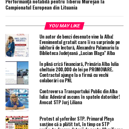
Performanță notabilă pentru Tiberiu Mureșan la
Campionatul European din Lituania
YOU MAY LIKE
Un autor de benzi desenate vine la Alba!
Evenimentul gratuit care îi va surprinde pe
iubitorii de lectură, Alexandru Palamariu la
Biblioteca Județeană „Lucian Blaga” Alba
În plină criză financiară, Primăria Alba Iulia
cheltuie 200.000 de lei pe PROMOVARE.
Contractul ajunge la o firmă cu vechi
colaborări cu PNL
Controversa Transportului Public din Alba
Iulia: Adevărul ascuns în spatele datoriilor!
Avocat STP Jurj Liliana
Protest al șoferilor STP. Primarul Pleșa
susține că a plătit tot, în timp ce STP