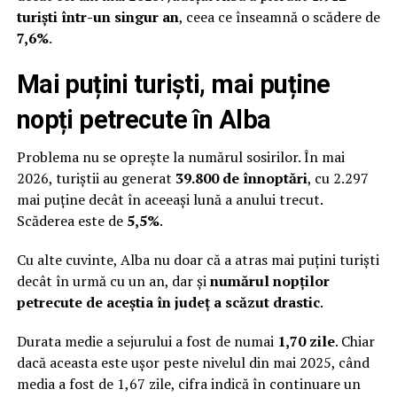
turiști într-un singur an
, ceea ce înseamnă o scădere de
7,6%
.
Mai puțini turiști, mai puține
nopți petrecute în Alba
Problema nu se oprește la numărul sosirilor. În mai
2026, turiștii au generat
39.800 de înnoptări
, cu 2.297
mai puține decât în aceeași lună a anului trecut.
Scăderea este de
5,5%
.
Cu alte cuvinte, Alba nu doar că a atras mai puțini turiști
decât în urmă cu un an, dar și
numărul nopților
petrecute de aceștia în județ a scăzut
drastic
.
Durata medie a sejurului a fost de numai
1,70 zile
. Chiar
dacă aceasta este ușor peste nivelul din mai 2025, când
media a fost de 1,67 zile, cifra indică în continuare un