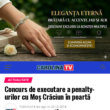
ACTUALITATE
Concurs de executare a penalty-
urilor cu Moș Crăciun în poartă
Published
8 ani ago
on
22.12.2018