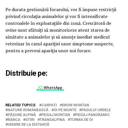
Pe durata gestionării focarului, vor fi impuse restricții
privind circulația animalelor și vor fi intensificate
controalele în exploatațiile din zonă. Crescătorii de
ovine sunt sfătuiți să monitorizeze atent starea de
sănătate a animalelor și să anunțe imediat medicul
veterinar în cazul apariției unor simptome suspecte,
pentru a preveni apariția unor noi focare.
Distribuie pe:
WhatsApp
RELATED TOPICS:
CARPAȚI
DRUM MONTAN
NATURĂ ROMÂNEASCĂ
OI PE MUNTE
PASULUI URDELE
PĂȘUNE ALPINĂ
PEISAJ MONTAN
PEISAJ PANORAMIC
RÂNCA
STIRI
TRANSALPINA
TURMA DE OI
VEDERE DE LA DISTANȚĂ