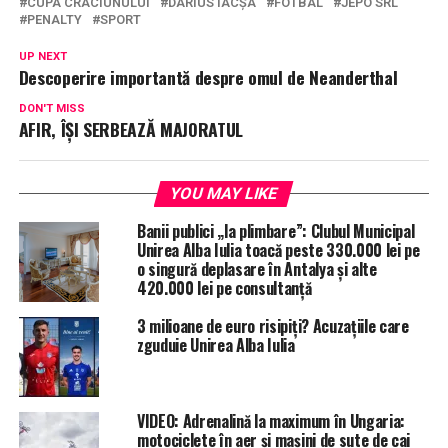
CUPA CRACIUNULUI
DARIUS IACȘA
FOTBAL
JEPO SRL
PENALTY
SPORT
UP NEXT
Descoperire importantă despre omul de Neanderthal
DON'T MISS
AFIR, ÎȘI SERBEAZĂ MAJORATUL
YOU MAY LIKE
Banii publici „la plimbare”: Clubul Municipal
Unirea Alba Iulia toacă peste 330.000 lei pe
o singură deplasare în Antalya și alte
420.000 lei pe consultanță
3 milioane de euro risipiți? Acuzațiile care
zguduie Unirea Alba Iulia
VIDEO: Adrenalină la maximum în Ungaria:
motociclete în aer și mașini de sute de cai