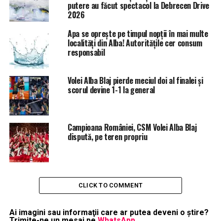
putere au făcut spectacol la Debrecen Drive
2026
Apa se oprește pe timpul nopții în mai multe
localități din Alba! Autoritățile cer consum
responsabil
Volei Alba Blaj pierde meciul doi al finalei și
scorul devine 1-1 la general
Campioana României, CSM Volei Alba Blaj
dispută, pe teren propriu
CLICK TO COMMENT
Ai imagini sau informaţii care ar putea deveni o ştire?
Trimite-ne un mesaj pe
WhatsApp