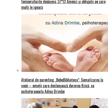
temperaturile depășesc 37°C! Amenzi și obligații pe care
mulți le ignoră
Atelierul de parenting „BebeBiblioteca”: Somatizarea la
copii – emoții care declanșează durerea fizică, cu
psihoterapeuta Adina Drimbe