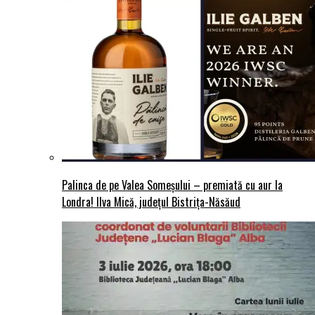
Palinca de pe Valea Someșului – premiată cu aur la
Londra! Ilva Mică, județul Bistrița-Năsăud