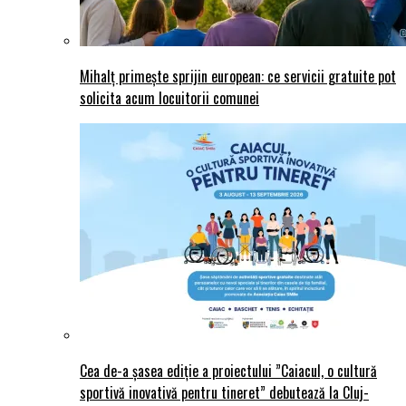
Mihalț primește sprijin european: ce servicii gratuite pot
solicita acum locuitorii comunei
Cea de-a șasea ediție a proiectului ”Caiacul, o cultură
sportivă inovativă pentru tineret” debutează la Cluj-