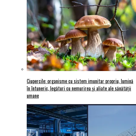
Ciupercile: organisme cu sistem imunitar propriu, lumină
în întuneric, legături cu nemurirea și aliate ale sănătății
umane