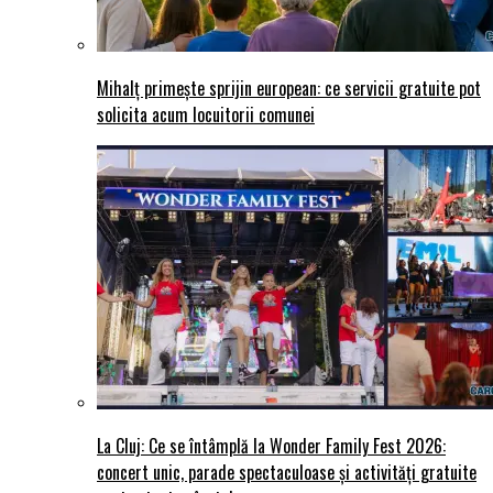
Mihalț primește sprijin european: ce servicii gratuite pot
solicita acum locuitorii comunei
La Cluj: Ce se întâmplă la Wonder Family Fest 2026:
concert unic, parade spectaculoase și activități gratuite