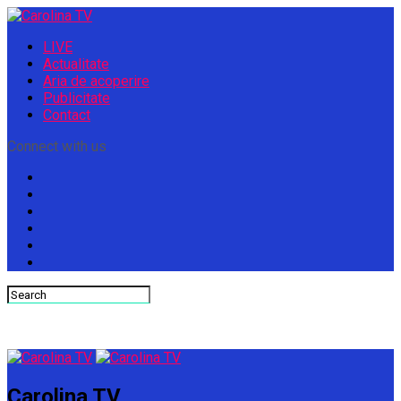
LIVE
Actualitate
Aria de acoperire
Publicitate
Contact
Connect with us
Carolina TV