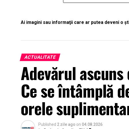
Ai imagini sau informaţii care ar putea deveni o 
ACTUALITATE
Adevărul ascuns d
Ce se întâmplă de 
orele suplimentar
Published
2 zile ago
on
04.08.2026