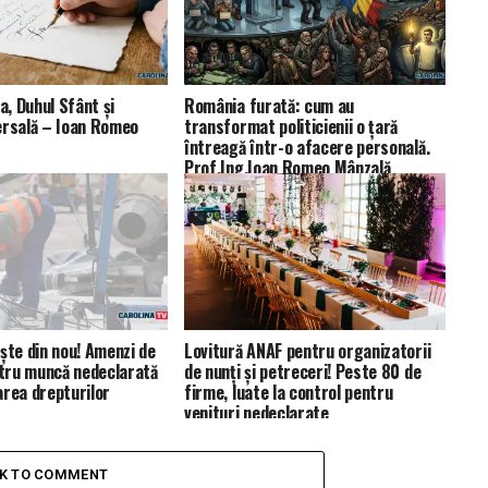
ia, Duhul Sfânt și
România furată: cum au
ersală – Ioan Romeo
transformat politicienii o țară
întreagă într-o afacere personală.
Prof.Ing.Ioan Romeo Mânzală
ște din nou! Amenzi de
Lovitură ANAF pentru organizatorii
ntru muncă nedeclarată
de nunți și petreceri! Peste 80 de
area drepturilor
firme, luate la control pentru
venituri nedeclarate
CK TO COMMENT