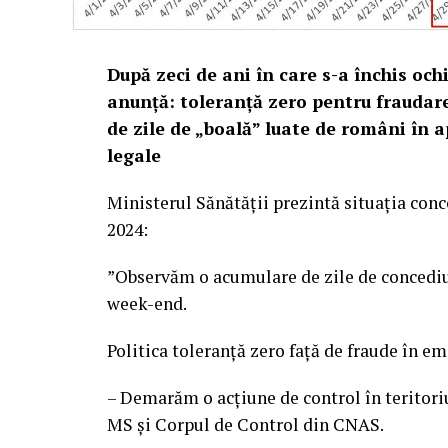
După zeci de ani în care s-a închis ochi
anunță: toleranță zero pentru fraudar
de zile de „boală” luate de români în a
legale
Ministerul Sănătății prezintă situația con
2024:
”Observăm o acumulare de zile de concediu
week-end.
Politica toleranță zero față de fraude în e
– Demarăm o acțiune de control în teritoriu
MS și Corpul de Control din CNAS.