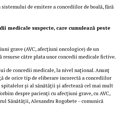
a sistemului de emitere a concediilor de boală, fără
dii medicale suspecte, care cumulează peste
iuni grave (AVC, afecțiuni oncologice) de un
resurse către plata unor concedii medicale fictive.
ui de concedii medicale, la nivel național. Anunț
ță de orice tip de eliberare incorectă a concediilor
spitalelor și al sănătății și afectează cel mai mult
 Vorbim despre pacienți cu afecțiuni grave, cu AVC,
strul Sănătății, Alexandru Rogobete – comunică