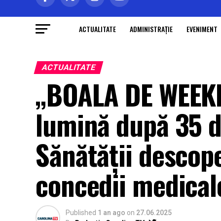
ACTUALITATE
ADMINISTRAŢIE
EVENIMENT
ACTUALITATE
„BOALA DE WEEKE
lumină după 35 d
Sănătății descope
concedii medical
Published
1 an ago
on
27.06.2025