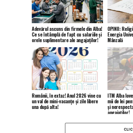
Adevărul ascuns din firmele din Alba!
OPINII: Relig
Ce se întâmplă de fapt cu salariile și
Energia Univ
orele suplimentare ale angajaților!
Mânzală
Românii, în extaz! Anul 2026 vine cu
ITM Alba love
un val de mini-vacanțe și zile libere
mii de lei pe
una după alta!
și nerespect
angajaților!
CLI