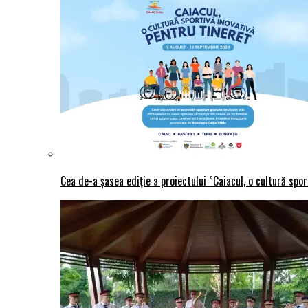
Cea de-a șasea ediție a proiectului ”Caiacul, o cultură spo