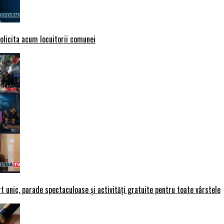
solicita acum locuitorii comunei
t unic, parade spectaculoase și activități gratuite pentru toate vârstele