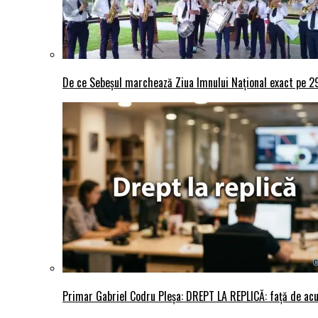
De ce Sebeșul marchează Ziua Imnului Național exact pe 29 
Primar Gabriel Codru Pleșa: DREPT LA REPLICĂ: față de acuza