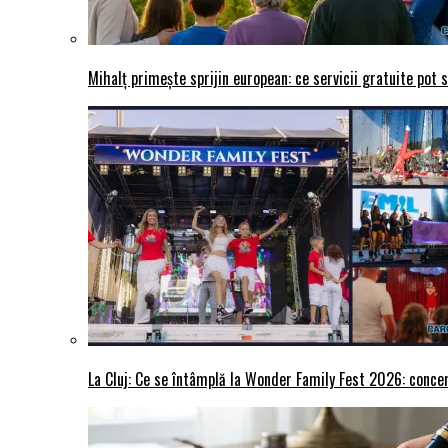
Mihalț primește sprijin european: ce servicii gratuite pot 
La Cluj: Ce se întâmplă la Wonder Family Fest 2026: concer