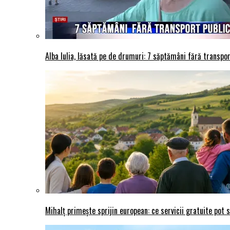
Alba Iulia, lăsată pe de drumuri: 7 săptămâni fără transport
Mihalț primește sprijin european: ce servicii gratuite pot 