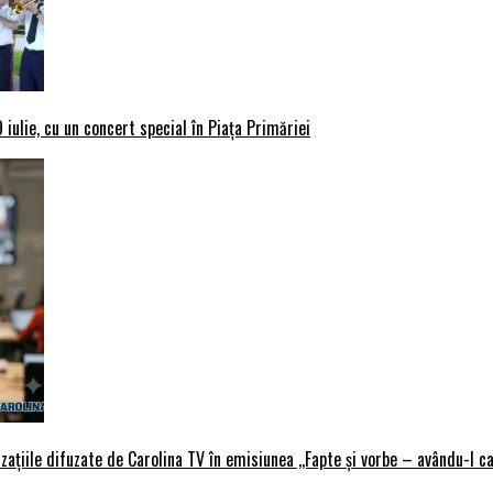
iulie, cu un concert special în Piața Primăriei
țiile difuzate de Carolina TV în emisiunea ,,Fapte și vorbe – avându-l ca 