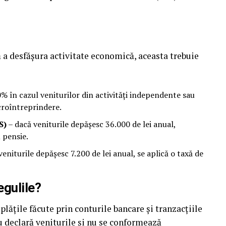
ă a desfășura activitate economică, aceasta trebuie
0% în cazul veniturilor din activități independente sau
croîntreprindere.
S)
– dacă veniturile depășesc 36.000 de lei anual,
 pensie.
eniturile depășesc 7.200 de lei anual, se aplică o taxă de
egulile?
ățile făcute prin conturile bancare și tranzacțiile
u declară veniturile și nu se conformează