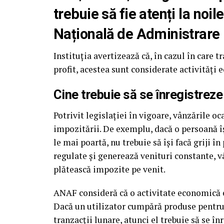
trebuie să fie atenți la noi
Națională de Administrare 
Instituția avertizează că, în cazul în care t
profit, acestea sunt considerate activități 
Cine trebuie să se înregistreze
Potrivit legislației în vigoare, vânzările 
impozitării. De exemplu, dacă o persoană îș
le mai poartă, nu trebuie să își facă griji în
regulate și generează venituri constante, vâ
plătească impozite pe venit.
ANAF consideră că o activitate economică es
Dacă un utilizator cumpără produse pentru
tranzacții lunare, atunci el trebuie să se î