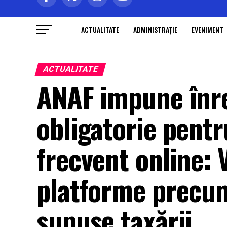
ACTUALITATE
ADMINISTRAŢIE
EVENIMENT
ACTUALITATE
ANAF impune înre
obligatorie pent
frecvent online: 
platforme precum
supuse taxării