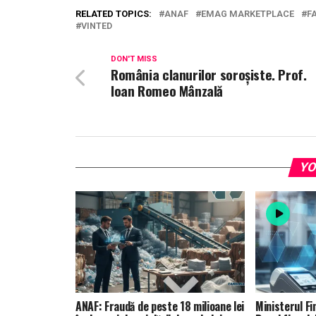
RELATED TOPICS:
ANAF
EMAG MARKETPLACE
F
VINTED
DON'T MISS
România clanurilor soroșiste. Prof.
Ioan Romeo Mânzală
YO
ANAF: Fraudă de peste 18 milioane lei
Ministerul Fi