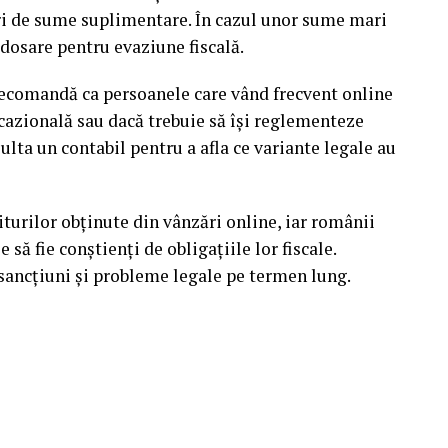
eri de sume suplimentare. În cazul unor sume mari
 dosare pentru evaziune fiscală.
 recomandă ca persoanele care vând frecvent online
ocazională sau dacă trebuie să își reglementeze
sulta un contabil pentru a afla ce variante legale au
iturilor obținute din vânzări online, iar românii
să fie conștienți de obligațiile lor fiscale.
sancțiuni și probleme legale pe termen lung.