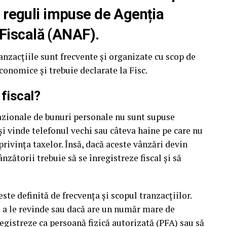
le reguli impuse de Agenția
Fiscală (ANAF).
ranzacțiile sunt frecvente și organizate cu scop de
economice și trebuie declarate la Fisc.
 fiscal?
ocazionale de bunuri personale nu sunt supuse
i vinde telefonul vechi sau câteva haine pe care nu
 privința taxelor. Însă, dacă aceste vânzări devin
nzătorii trebuie să se înregistreze fiscal și să
te definită de frecvența și scopul tranzacțiilor.
 a le revinde sau dacă are un număr mare de
nregistreze ca persoană fizică autorizată (PFA) sau să