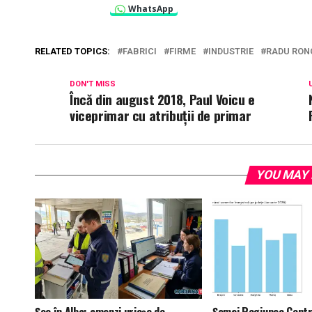
WhatsApp
RELATED TOPICS:
FABRICI
FIRME
INDUSTRIE
RADU RON
DON'T MISS
Încă din august 2018, Paul Voicu e
viceprimar cu atribuții de primar
YOU MAY 