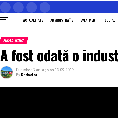
ACTUALITATE
ADMINISTRAŢIE
EVENIMENT
SOCIAL
REAL RISC
A fost odată o indus
Published
7 ani ago
on
13.09.2019
By
Redactor