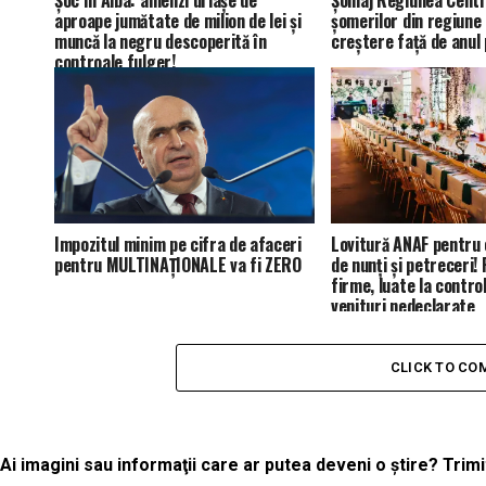
Șoc în Alba: amenzi uriașe de
Șomaj Regiunea Centr
aproape jumătate de milion de lei și
șomerilor din regiune 
muncă la negru descoperită în
creștere față de anul
controale fulger!
Impozitul minim pe cifra de afaceri
Lovitură ANAF pentru 
pentru MULTINAȚIONALE va fi ZERO
de nunți și petreceri!
firme, luate la contro
venituri nedeclarate
CLICK TO C
Ai imagini sau informaţii care ar putea deveni o ştire? Tri