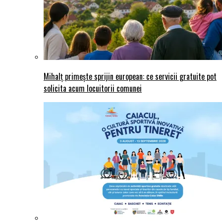
Mihalț primește sprijin european: ce servicii gratuite pot
solicita acum locuitorii comunei