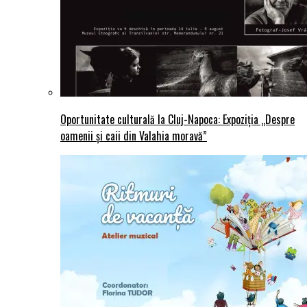
Oportunitate culturală la Cluj-Napoca: Expoziția „Despre
oamenii și caii din Valahia moravă”