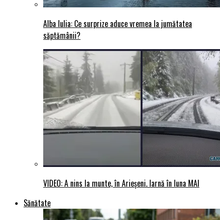
Alba Iulia: Ce surprize aduce vremea la jumătatea
săptămânii?
VIDEO: A nins la munte, în Arieșeni. Iarnă în luna MAI
Sănătate