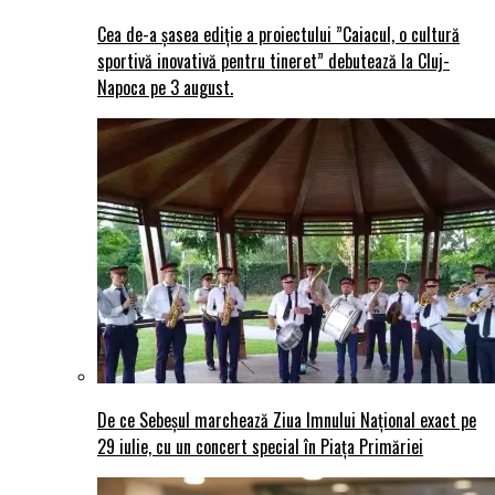
Cea de-a șasea ediție a proiectului ”Caiacul, o cultură
sportivă inovativă pentru tineret” debutează la Cluj-
Napoca pe 3 august.
De ce Sebeșul marchează Ziua Imnului Național exact pe
29 iulie, cu un concert special în Piața Primăriei