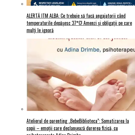
ALERTĂ ITM ALBA: Ce trebuie să facă angajatorii când
temperaturile depășesc 37°C! Amenzi și obligații pe care
mulți le ignoră
Atelierul de parenting „BebeBiblioteca”: Somatizarea la
copii – emoții care declanșează durerea fizică, cu