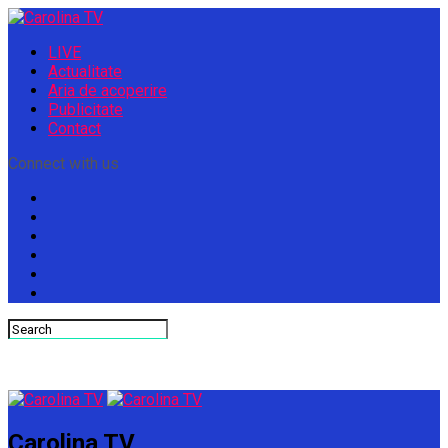
LIVE
Actualitate
Aria de acoperire
Publicitate
Contact
Connect with us
Carolina TV