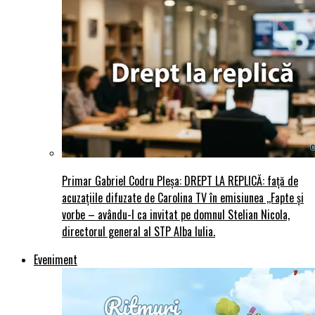
Primar Gabriel Codru Pleșa: DREPT LA REPLICĂ: față de
acuzațiile difuzate de Carolina TV în emisiunea ,,Fapte și
vorbe – avându-l ca invitat pe domnul Stelian Nicola,
directorul general al STP Alba Iulia.
Eveniment