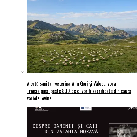
Alertă sanitar-veterinară în Gorj și Vâlcea, zona
Transalpina: peste 800 de oi vor fi sacrificate din cauza
variolei ovine