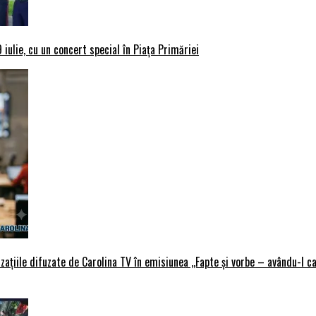
iulie, cu un concert special în Piața Primăriei
țiile difuzate de Carolina TV în emisiunea ,,Fapte și vorbe – avându-l ca 