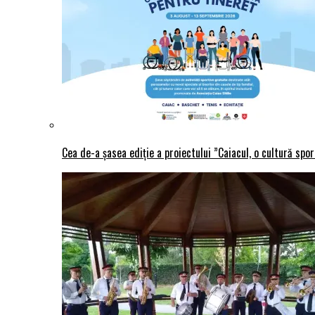
Cea de-a șasea ediție a proiectului ”Caiacul, o cultură spo