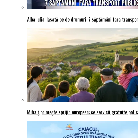
Alba Iulia, lăsată pe de drumuri: 7 săptămâni fără transport
Mihalț primește sprijin european: ce servicii gratuite pot 