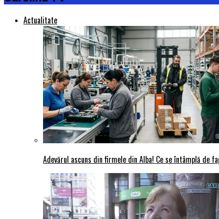
Actualitate
Adevărul ascuns din firmele din Alba! Ce se întâmplă de fap