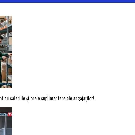
t cu salariile și orele suplimentare ale angajaților!