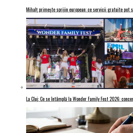
Mihalț primește sprijin european: ce servicii gratuite pot 
La Cluj: Ce se întâmplă la Wonder Family Fest 2026: concer