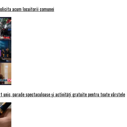
solicita acum locuitorii comunei
t unic, parade spectaculoase și activități gratuite pentru toate vârstele