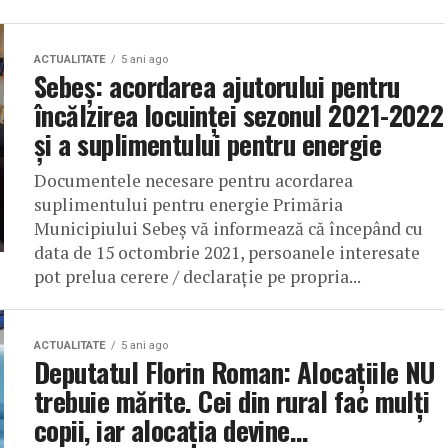
ACTUALITATE
5 ani ago
Sebeș: acordarea ajutorului pentru
încălzirea locuinței sezonul 2021-2022
și a suplimentului pentru energie
Documentele necesare pentru acordarea
suplimentului pentru energie Primăria
Municipiului Sebeș vă informează că începând cu
data de 15 octombrie 2021, persoanele interesate
pot prelua cerere / declarație pe propria...
ACTUALITATE
5 ani ago
Deputatul Florin Roman: Alocațiile NU
trebuie mărite. Cei din rural fac mulți
copii, iar alocaţia devine…