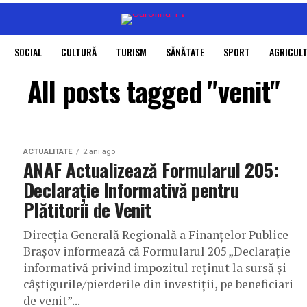
SOCIAL
CULTURĂ
TURISM
SĂNĂTATE
SPORT
AGRICUL
All posts tagged "venit"
ACTUALITATE
2 ani ago
ANAF Actualizează Formularul 205:
Declarație Informativă pentru
Plătitorii de Venit
Direcția Generală Regională a Finanțelor Publice
Brașov informează că Formularul 205 „Declarație
informativă privind impozitul reținut la sursă și
câștigurile/pierderile din investiții, pe beneficiari
de venit”...