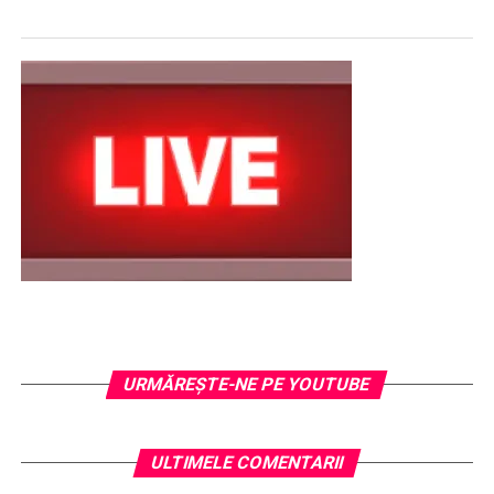
URMĂREŞTE-NE PE YOUTUBE
ULTIMELE COMENTARII