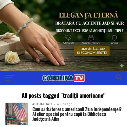
All posts tagged "tradiții americane"
ACTUALITATE
o lună ago
Cum sărbătoresc americanii Ziua Independenței?
Atelier special pentru copii la Biblioteca
Județeană Alba