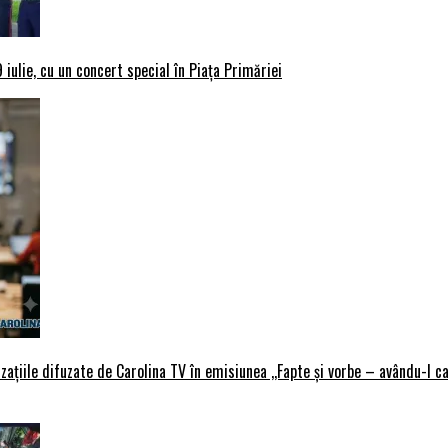
iulie, cu un concert special în Piața Primăriei
țiile difuzate de Carolina TV în emisiunea ,,Fapte și vorbe – avându-l ca 