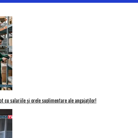
t cu salariile și orele suplimentare ale angajaților!