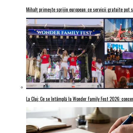
Mihalț primește sprijin european: ce servicii gratuite pot 
La Cluj: Ce se întâmplă la Wonder Family Fest 2026: concer