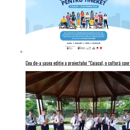
Cea de-a șasea ediție a proiectului ”Caiacul, o cultură spo