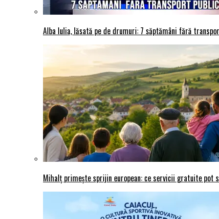
Alba Iulia, lăsată pe de drumuri: 7 săptămâni fără transport
Mihalț primește sprijin european: ce servicii gratuite pot 