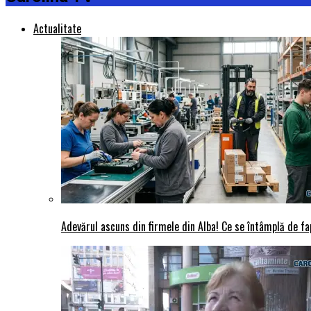
Actualitate
Adevărul ascuns din firmele din Alba! Ce se întâmplă de fap