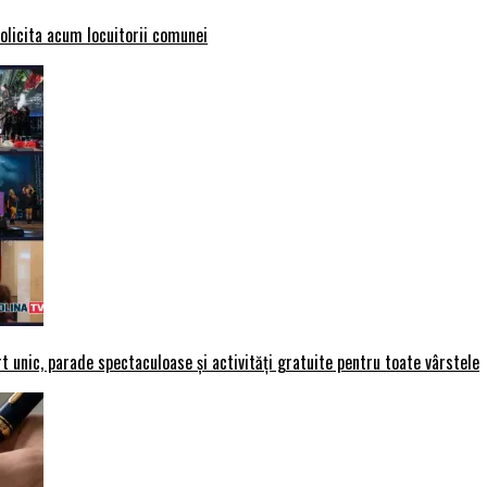
solicita acum locuitorii comunei
t unic, parade spectaculoase și activități gratuite pentru toate vârstele