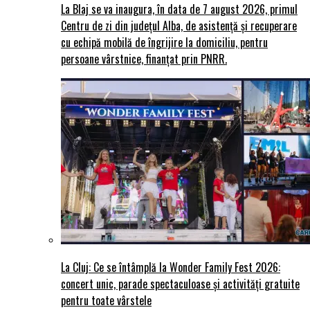
La Blaj se va inaugura, în data de 7 august 2026, primul
Centru de zi din județul Alba, de asistență și recuperare
cu echipă mobilă de îngrijire la domiciliu, pentru
persoane vârstnice, finanțat prin PNRR.
La Cluj: Ce se întâmplă la Wonder Family Fest 2026:
concert unic, parade spectaculoase și activități gratuite
pentru toate vârstele