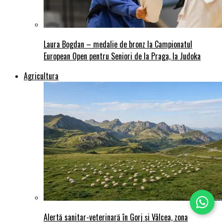
Laura Bogdan – medalie de bronz la Campionatul
European Open pentru Seniori de la Praga, la Judoka
Agricultura
Alertă sanitar-veterinară în Gorj și Vâlcea, zona