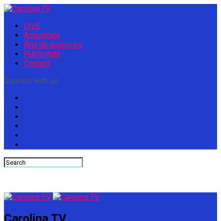
LIVE
Actualitate
Aria de acoperire
Publicitate
Contact
Connect with us
Carolina TV