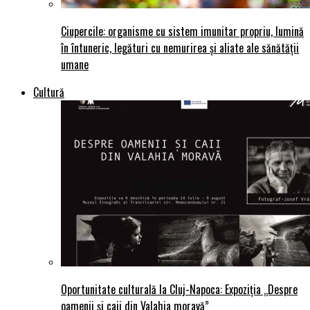
Ciupercile: organisme cu sistem imunitar propriu, lumină
în întuneric, legături cu nemurirea și aliate ale sănătății
umane
Cultură
Oportunitate culturală la Cluj-Napoca: Expoziția „Despre
oamenii și caii din Valahia moravă”