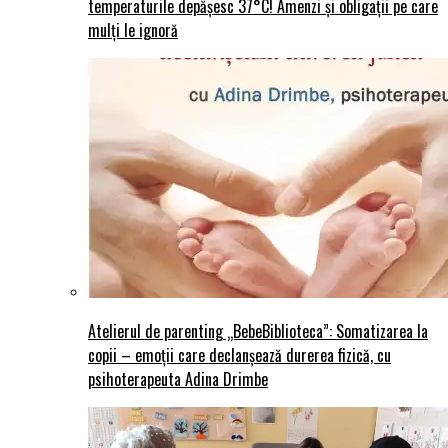
temperaturile depășesc 37°C! Amenzi și obligații pe care
mulți le ignoră
Atelierul de parenting „BebeBiblioteca”: Somatizarea la
copii – emoții care declanșează durerea fizică, cu
psihoterapeuta Adina Drimbe