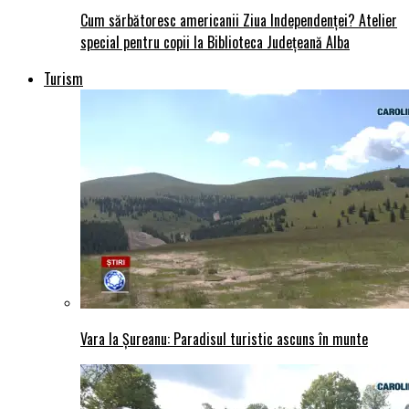
Cum sărbătoresc americanii Ziua Independenței? Atelier
special pentru copii la Biblioteca Județeană Alba
Turism
Vara la Șureanu: Paradisul turistic ascuns în munte