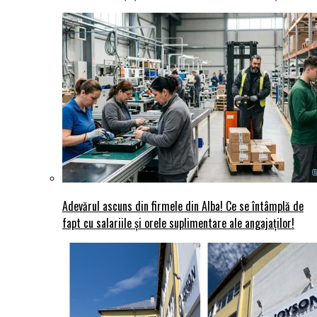
Adevărul ascuns din firmele din Alba! Ce se întâmplă de
fapt cu salariile și orele suplimentare ale angajaților!