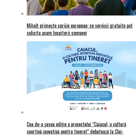
Mihalț primește sprijin european: ce servicii gratuite pot
solicita acum locuitorii comunei
Cea de-a șasea ediție a proiectului ”Caiacul, o cultură
sportivă inovativă pentru tineret” debutează la Cluj-