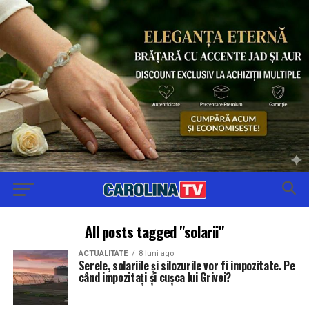
All posts tagged "solarii"
ACTUALITATE
8 luni ago
Serele, solariile și silozurile vor fi impozitate. Pe
când impozitați și cușca lui Grivei?