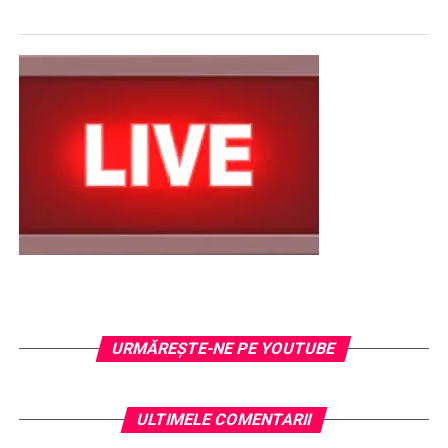
URMĂREŞTE-NE PE YOUTUBE
ULTIMELE COMENTARII