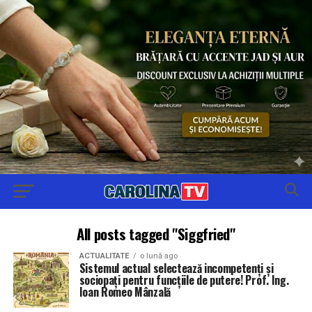
All posts tagged "Siggfried"
ACTUALITATE
o lună ago
Sistemul actual selectează incompetenți și
sociopați pentru funcțiile de putere! Prof. Ing.
Ioan Romeo Mânzală