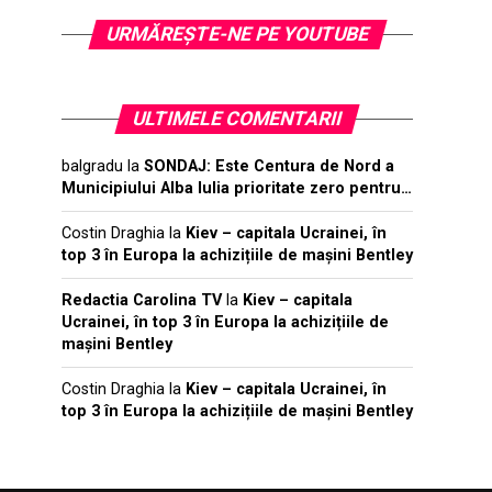
URMĂREŞTE-NE PE YOUTUBE
ULTIMELE COMENTARII
balgradu
la
SONDAJ: Este Centura de Nord a
Municipiului Alba Iulia prioritate zero pentru…
Costin Draghia
la
Kiev – capitala Ucrainei, în
top 3 în Europa la achizițiile de mașini Bentley
Redactia Carolina TV
la
Kiev – capitala
Ucrainei, în top 3 în Europa la achizițiile de
mașini Bentley
Costin Draghia
la
Kiev – capitala Ucrainei, în
top 3 în Europa la achizițiile de mașini Bentley