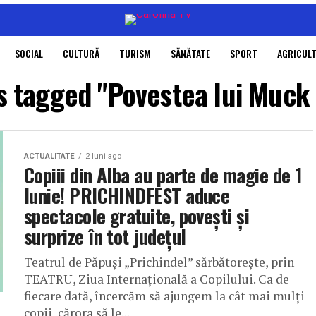
SOCIAL
CULTURĂ
TURISM
SĂNĂTATE
SPORT
AGRICUL
ts tagged "Povestea lui Muck 
ACTUALITATE
2 luni ago
Copiii din Alba au parte de magie de 1
Iunie! PRICHINDFEST aduce
spectacole gratuite, povești și
surprize în tot județul
Teatrul de Păpuși „Prichindel” sărbătorește, prin
TEATRU, Ziua Internațională a Copilului. Ca de
fiecare dată, încercăm să ajungem la cât mai mulți
copii, cărora să le...