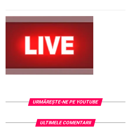
URMĂREŞTE-NE PE YOUTUBE
ULTIMELE COMENTARII