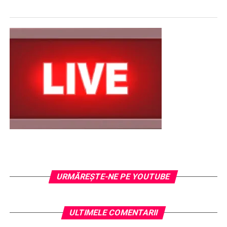
URMĂREŞTE-NE PE YOUTUBE
ULTIMELE COMENTARII