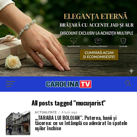
All posts tagged "mucușorist"
ACTUALITATE
4 luni ago
,,,TARABA LUI BOLOJAN’’. Puterea, banii și
tăcerea: ce se întâmplă cu adevărat în spatele
ușilor închise