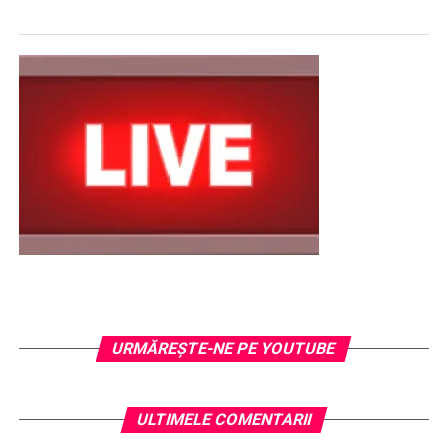
URMĂREŞTE-NE PE YOUTUBE
ULTIMELE COMENTARII