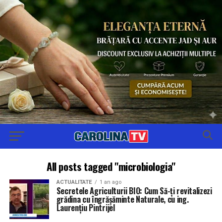
All posts tagged "microbiologia"
ACTUALITATE
1 an ago
Secretele Agriculturii BIO: Cum Să-ți revitalizezi
grădina cu îngrășăminte Naturale, cu ing.
Laurențiu Pintrijel