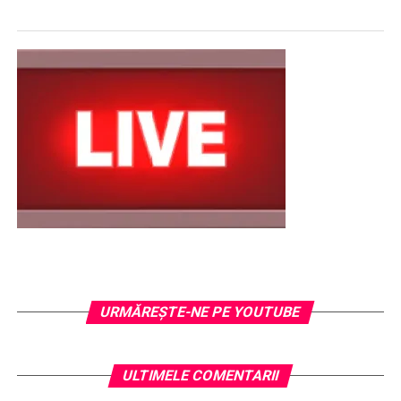
URMĂREŞTE-NE PE YOUTUBE
ULTIMELE COMENTARII