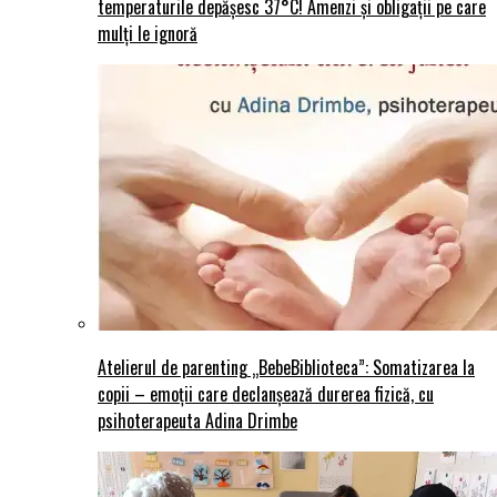
temperaturile depășesc 37°C! Amenzi și obligații pe care
mulți le ignoră
Atelierul de parenting „BebeBiblioteca”: Somatizarea la
copii – emoții care declanșează durerea fizică, cu
psihoterapeuta Adina Drimbe