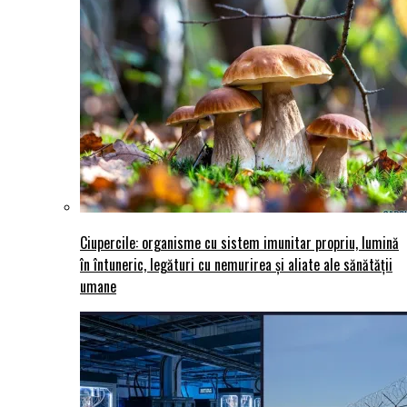
Ciupercile: organisme cu sistem imunitar propriu, lumină
în întuneric, legături cu nemurirea și aliate ale sănătății
umane