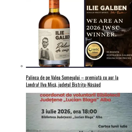
Palinca de pe Valea Someșului – premiată cu aur la
Londra! Ilva Mică, județul Bistrița-Năsăud