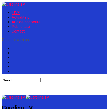
LIVE
Actualitate
Aria de acoperire
Publicitate
Contact
Connect with us
Carolina TV