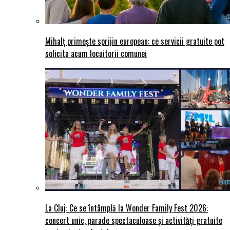
Mihalț primește sprijin european: ce servicii gratuite pot
solicita acum locuitorii comunei
La Cluj: Ce se întâmplă la Wonder Family Fest 2026:
concert unic, parade spectaculoase și activități gratuite