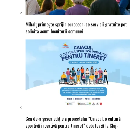
Mihalț primește sprijin european: ce servicii gratuite pot
solicita acum locuitorii comunei
Cea de-a șasea ediție a proiectului ”Caiacul, o cultură
sportivă inovativă pentru tineret” debutează la Cluj-