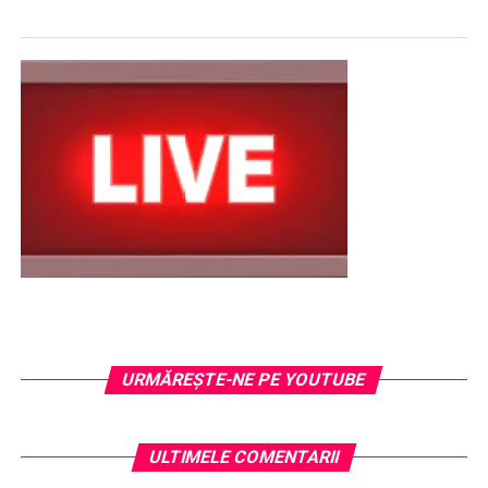
URMĂREŞTE-NE PE YOUTUBE
ULTIMELE COMENTARII