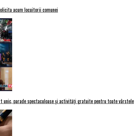
solicita acum locuitorii comunei
t unic, parade spectaculoase și activități gratuite pentru toate vârstele