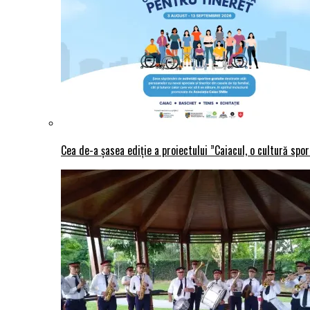
Cea de-a șasea ediție a proiectului ”Caiacul, o cultură spo