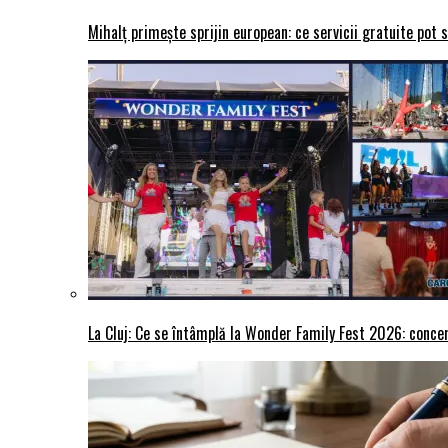
Mihalț primește sprijin european: ce servicii gratuite pot 
La Cluj: Ce se întâmplă la Wonder Family Fest 2026: concer