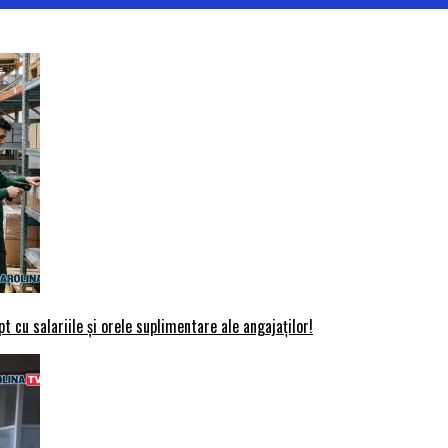
t cu salariile și orele suplimentare ale angajaților!