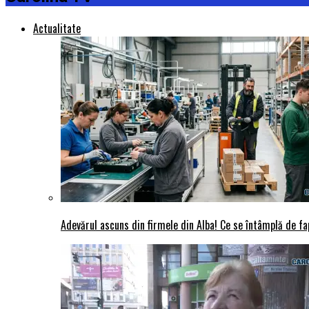
Actualitate
Adevărul ascuns din firmele din Alba! Ce se întâmplă de fap