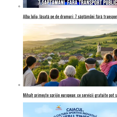
Alba Iulia, lăsată pe de drumuri: 7 săptămâni fără transport
Mihalț primește sprijin european: ce servicii gratuite pot 