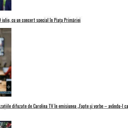
iulie, cu un concert special în Piața Primăriei
țiile difuzate de Carolina TV în emisiunea ,,Fapte și vorbe – avându-l ca 