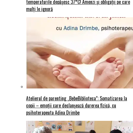
temperaturile depășesc 37°C! Amenzi și obligații pe care
mulți le ignoră
Atelierul de parenting „BebeBiblioteca”: Somatizarea la
copii – emoții care declanșează durerea fizică, cu
psihoterapeuta Adina Drimbe