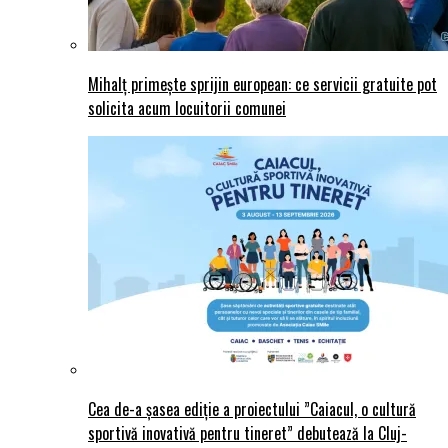
Mihalț primește sprijin european: ce servicii gratuite pot
solicita acum locuitorii comunei
Cea de-a șasea ediție a proiectului ”Caiacul, o cultură
sportivă inovativă pentru tineret” debutează la Cluj-