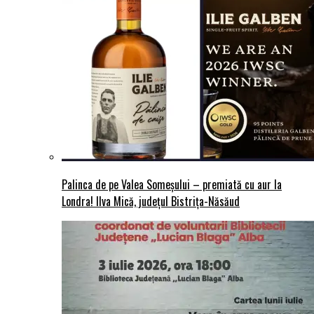
Palinca de pe Valea Someșului – premiată cu aur la
Londra! Ilva Mică, județul Bistrița-Năsăud