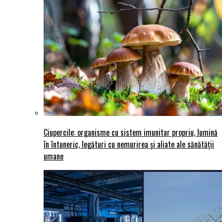
Ciupercile: organisme cu sistem imunitar propriu, lumină
în întuneric, legături cu nemurirea și aliate ale sănătății
umane