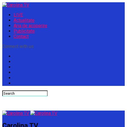
LIVE
Actualitate
Aria de acoperire
Publicitate
Contact
Connect with us
Carolina TV