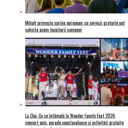
Mihalț primește sprijin european: ce servicii gratuite pot
solicita acum locuitorii comunei
La Cluj: Ce se întâmplă la Wonder Family Fest 2026:
concert unic, parade spectaculoase și activități gratuite