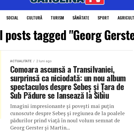
SOCIAL
CULTURĂ
TURISM
SĂNĂTATE
SPORT
AGRICUL
l posts tagged "Georg Gerst
ACTUALITATE
2 luni ago
Comoara ascunsă a Transilvaniei,
surprinsă ca niciodată: un nou album
spectaculos despre Sebeș și Țara de
Sub Pădure se lansează la Sibiu
Imagini impresionante și povești mai puțin
cunoscute despre Sebeș și regiunea de la poalele
pădurilor prind viață în noul volum semnat de
Georg Gerster și Martin...