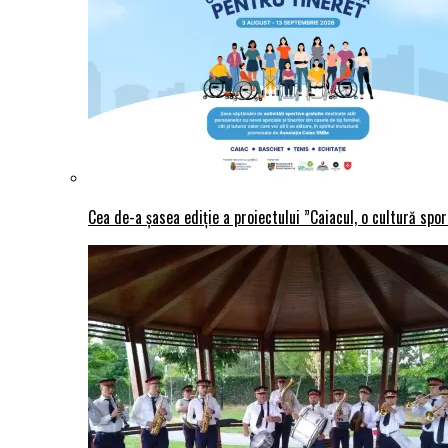
Cea de-a șasea ediție a proiectului ”Caiacul, o cultură spo