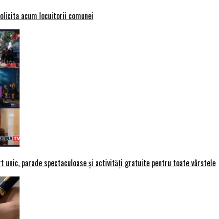
solicita acum locuitorii comunei
t unic, parade spectaculoase și activități gratuite pentru toate vârstele