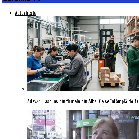
Actualitate
Adevărul ascuns din firmele din Alba! Ce se întâmplă de fap