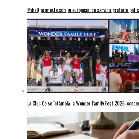
Mihalț primește sprijin european: ce servicii gratuite pot 
La Cluj: Ce se întâmplă la Wonder Family Fest 2026: concer