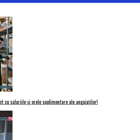
t cu salariile și orele suplimentare ale angajaților!