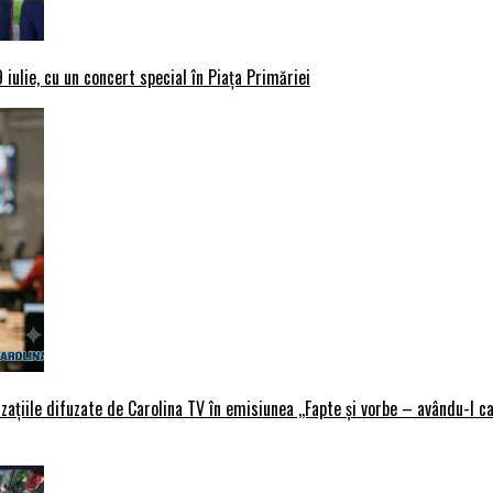
iulie, cu un concert special în Piața Primăriei
țiile difuzate de Carolina TV în emisiunea ,,Fapte și vorbe – avându-l ca 