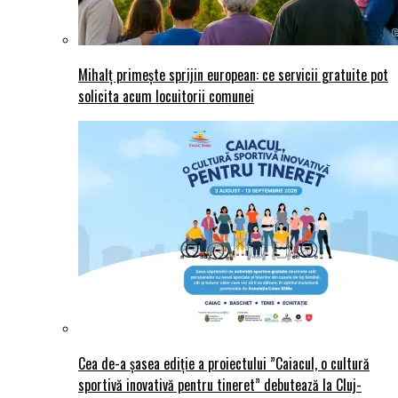
Mihalț primește sprijin european: ce servicii gratuite pot
solicita acum locuitorii comunei
Cea de-a șasea ediție a proiectului ”Caiacul, o cultură
sportivă inovativă pentru tineret” debutează la Cluj-