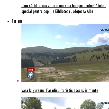
Cum sărbătoresc americanii Ziua Independenței? Atelier
special pentru copii la Biblioteca Județeană Alba
Turism
Vara la Șureanu: Paradisul turistic ascuns în munte