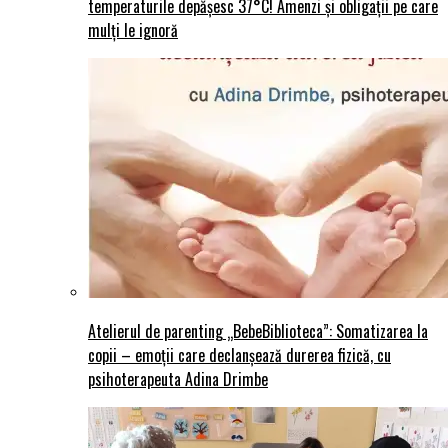
temperaturile depășesc 37°C! Amenzi și obligații pe care
mulți le ignoră
Atelierul de parenting „BebeBiblioteca”: Somatizarea la
copii – emoții care declanșează durerea fizică, cu
psihoterapeuta Adina Drimbe