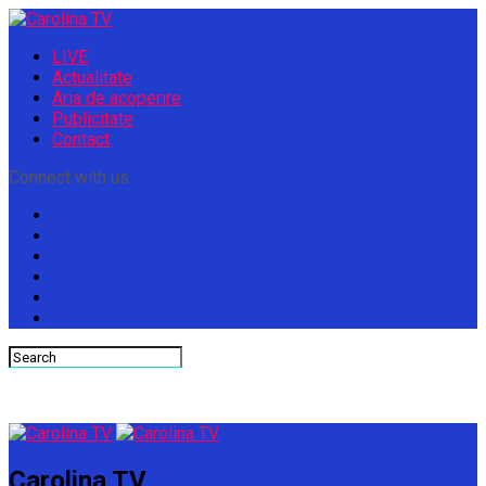
LIVE
Actualitate
Aria de acoperire
Publicitate
Contact
Connect with us
Carolina TV