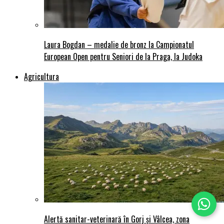
Laura Bogdan – medalie de bronz la Campionatul
European Open pentru Seniori de la Praga, la Judoka
Agricultura
Alertă sanitar-veterinară în Gorj și Vâlcea, zona