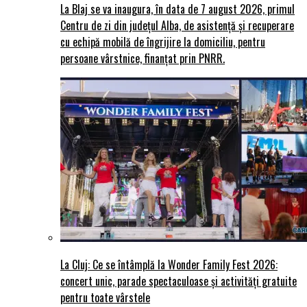
La Blaj se va inaugura, în data de 7 august 2026, primul
Centru de zi din județul Alba, de asistență și recuperare
cu echipă mobilă de îngrijire la domiciliu, pentru
persoane vârstnice, finanțat prin PNRR.
La Cluj: Ce se întâmplă la Wonder Family Fest 2026:
concert unic, parade spectaculoase și activități gratuite
pentru toate vârstele