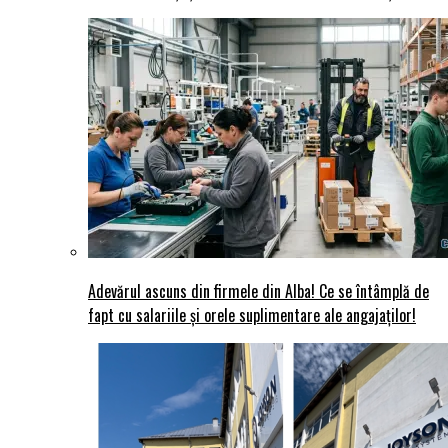
Adevărul ascuns din firmele din Alba! Ce se întâmplă de
fapt cu salariile și orele suplimentare ale angajaților!