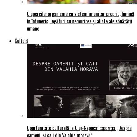
Ciupercile: organisme cu sistem imunitar propriu, lumină
în întuneric, legături cu nemurirea și aliate ale sănătății
umane
Cultură
Oportunitate culturală la Cluj-Napoca: Expoziția „Despre
oamenii și caii din Valahia moravă”