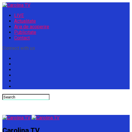
LIVE
Actualitate
Aria de acoperire
Publicitate
Contact
Connect with us
Carolina TV