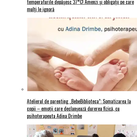
temperaturile depășesc 37°C! Amenzi și obligații pe care
mulți le ignoră
Atelierul de parenting „BebeBiblioteca”: Somatizarea la
copii – emoții care declanșează durerea fizică, cu
psihoterapeuta Adina Drimbe