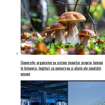
Ciupercile: organisme cu sistem imunitar propriu, lumină
în întuneric, legături cu nemurirea și aliate ale sănătății
umane