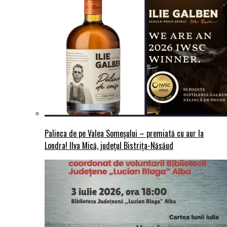
Palinca de pe Valea Someșului – premiată cu aur la
Londra! Ilva Mică, județul Bistrița-Năsăud