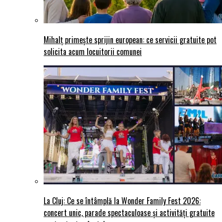
Mihalț primește sprijin european: ce servicii gratuite pot
solicita acum locuitorii comunei
La Cluj: Ce se întâmplă la Wonder Family Fest 2026:
concert unic, parade spectaculoase și activități gratuite