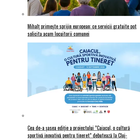
Mihalț primește sprijin european: ce servicii gratuite pot
solicita acum locuitorii comunei
Cea de-a șasea ediție a proiectului ”Caiacul, o cultură
sportivă inovativă pentru tineret” debutează la Cluj-