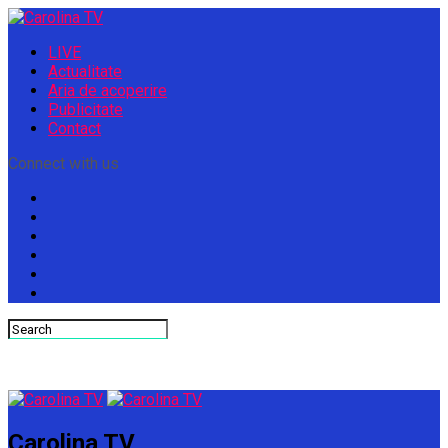
LIVE
Actualitate
Aria de acoperire
Publicitate
Contact
Connect with us
Carolina TV