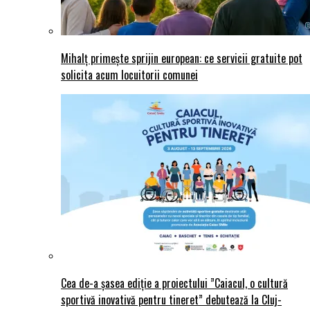
Mihalț primește sprijin european: ce servicii gratuite pot
solicita acum locuitorii comunei
Cea de-a șasea ediție a proiectului ”Caiacul, o cultură
sportivă inovativă pentru tineret” debutează la Cluj-