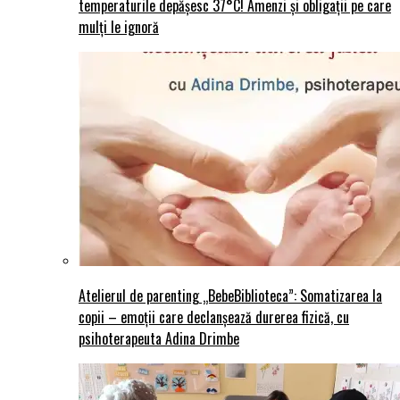
temperaturile depășesc 37°C! Amenzi și obligații pe care
mulți le ignoră
Atelierul de parenting „BebeBiblioteca”: Somatizarea la
copii – emoții care declanșează durerea fizică, cu
psihoterapeuta Adina Drimbe