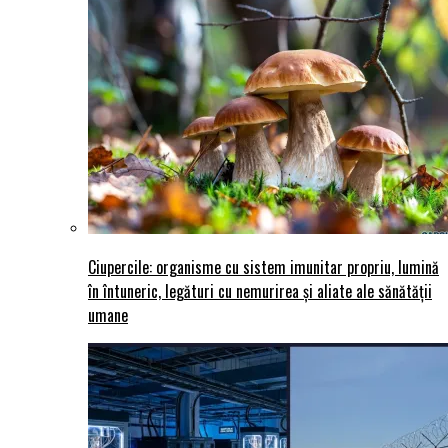
Ciupercile: organisme cu sistem imunitar propriu, lumină
în întuneric, legături cu nemurirea și aliate ale sănătății
umane