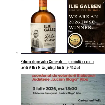
Palinca de pe Valea Someșului – premiată cu aur la
Londra! Ilva Mică, județul Bistrița-Năsăud