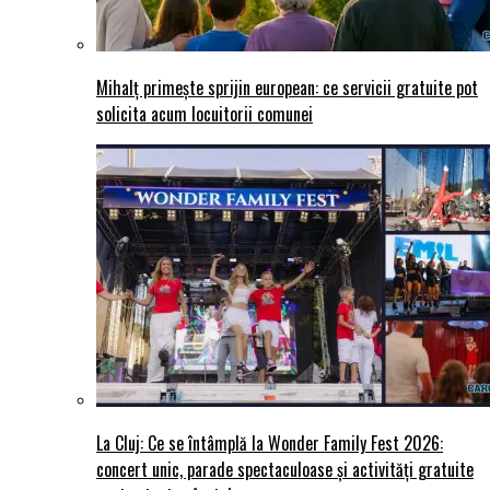
Mihalț primește sprijin european: ce servicii gratuite pot
solicita acum locuitorii comunei
La Cluj: Ce se întâmplă la Wonder Family Fest 2026:
concert unic, parade spectaculoase și activități gratuite