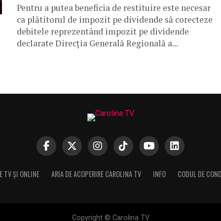
Pentru a putea beneficia de restituire este necesar
ca plătitorul de impozit pe dividende să corecteze
debitele reprezentând impozit pe dividende
declarate Direcţia Generală Regională a...
 TV ȘI ONLINE
ARIA DE ACOPERIRE CAROLINA TV
INFO
CODUL DE CON
Copyright © Carolina TV