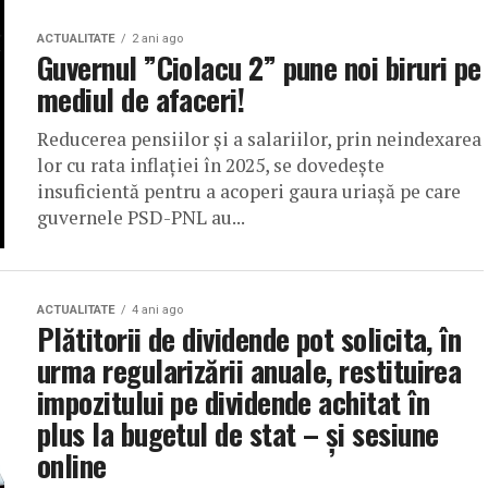
ACTUALITATE
2 ani ago
Guvernul ”Ciolacu 2” pune noi biruri pe
mediul de afaceri!
Reducerea pensiilor și a salariilor, prin neindexarea
lor cu rata inflației în 2025, se dovedește
insuficientă pentru a acoperi gaura uriașă pe care
guvernele PSD-PNL au...
ACTUALITATE
4 ani ago
Plătitorii de dividende pot solicita, în
urma regularizării anuale, restituirea
impozitului pe dividende achitat în
plus la bugetul de stat – şi sesiune
online