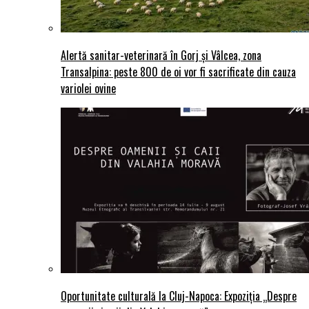
Alertă sanitar-veterinară în Gorj și Vâlcea, zona
Transalpina: peste 800 de oi vor fi sacrificate din cauza
variolei ovine
Oportunitate culturală la Cluj-Napoca: Expoziția „Despre