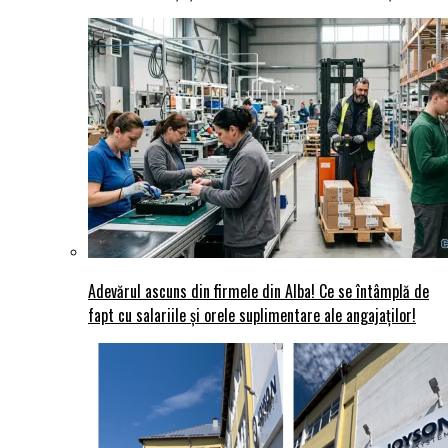
Adevărul ascuns din firmele din Alba! Ce se întâmplă de
fapt cu salariile și orele suplimentare ale angajaților!