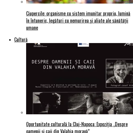
Ciupercile: organisme cu sistem imunitar propriu, lumină
în întuneric, legături cu nemurirea și aliate ale sănătății
umane
Cultură
Oportunitate culturală la Cluj-Napoca: Expoziția „Despre
oamenii și caii din Valahia moravă”