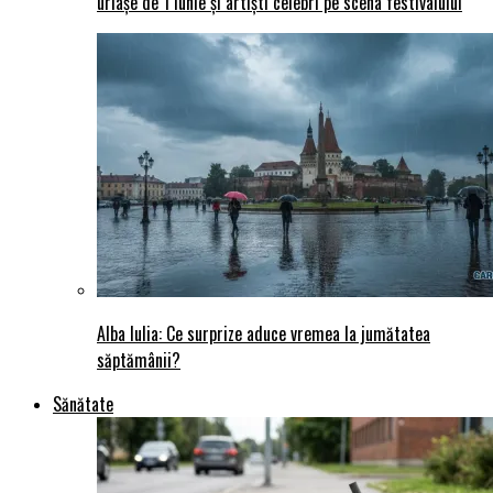
uriașe de 1 Iunie și artiști celebri pe scena festivalului
Alba Iulia: Ce surprize aduce vremea la jumătatea
săptămânii?
Sănătate