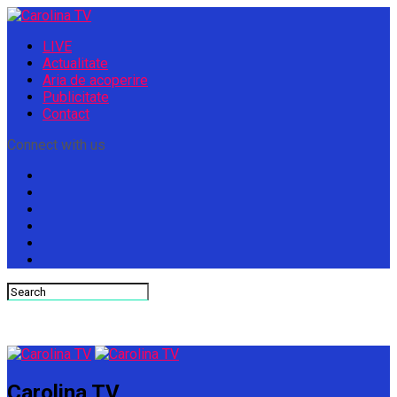
LIVE
Actualitate
Aria de acoperire
Publicitate
Contact
Connect with us
Carolina TV