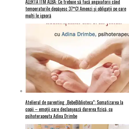
ALERTĂ ITM ALBA: Ce trebuie să facă angajatorii când
temperaturile depășesc 37°C! Amenzi și obligații pe care
mulți le ignoră
Atelierul de parenting „BebeBiblioteca”: Somatizarea la
copii – emoții care declanșează durerea fizică, cu
psihoterapeuta Adina Drimbe