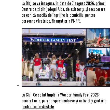
La Blaj se va inaugura, în data de 7 august 2026, primul
Centru de zi din județul Alba, de asistență și recuperare
cu echipă mobilă de îngrijire la domiciliu, pentru
persoane vârstnice, finanțat prin PNRR.
La Cluj: Ce se întâmplă la Wonder Family Fest 2026:
concert unic, parade spectaculoase și activități gratuite
pentru toate vârstele