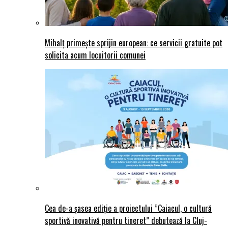
Mihalț primește sprijin european: ce servicii gratuite pot
solicita acum locuitorii comunei
Cea de-a șasea ediție a proiectului ”Caiacul, o cultură
sportivă inovativă pentru tineret” debutează la Cluj-