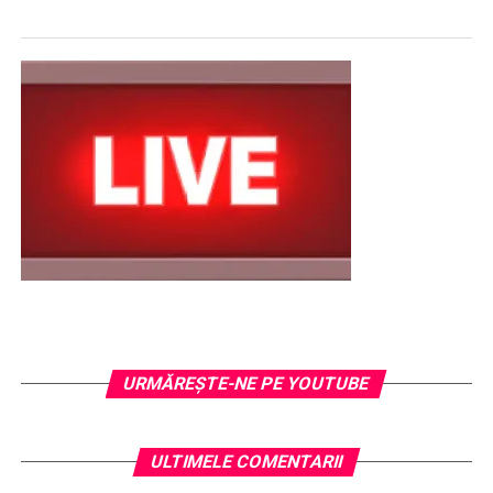
URMĂREŞTE-NE PE YOUTUBE
ULTIMELE COMENTARII