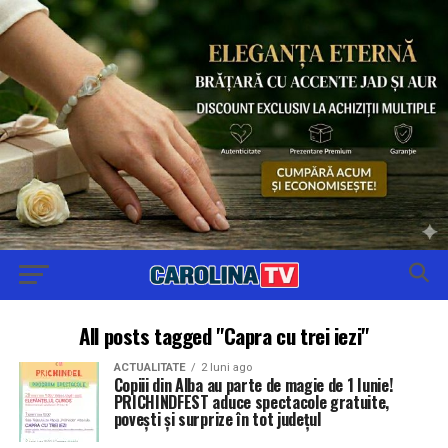
All posts tagged "Capra cu trei iezi"
ACTUALITATE
2 luni ago
Copiii din Alba au parte de magie de 1 Iunie!
PRICHINDFEST aduce spectacole gratuite,
povești și surprize în tot județul