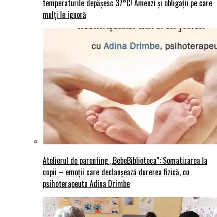
temperaturile depășesc 37°C! Amenzi și obligații pe care
mulți le ignoră
Atelierul de parenting „BebeBiblioteca”: Somatizarea la
copii – emoții care declanșează durerea fizică, cu
psihoterapeuta Adina Drimbe