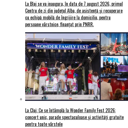
La Blaj se va inaugura, în data de 7 august 2026, primul
Centru de zi din județul Alba, de asistență și recuperare
cu echipă mobilă de îngrijire la domiciliu, pentru
persoane vârstnice, finanțat prin PNRR.
La Cluj: Ce se întâmplă la Wonder Family Fest 2026:
concert unic, parade spectaculoase și activități gratuite
pentru toate vârstele