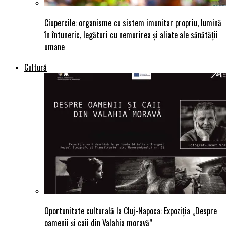
Ciupercile: organisme cu sistem imunitar propriu, lumină
în întuneric, legături cu nemurirea și aliate ale sănătății
umane
Cultură
Oportunitate culturală la Cluj-Napoca: Expoziția „Despre
oamenii și caii din Valahia moravă”