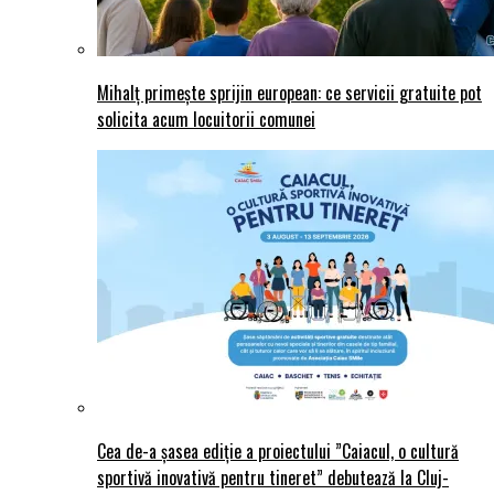
Mihalț primește sprijin european: ce servicii gratuite pot
solicita acum locuitorii comunei
Cea de-a șasea ediție a proiectului ”Caiacul, o cultură
sportivă inovativă pentru tineret” debutează la Cluj-