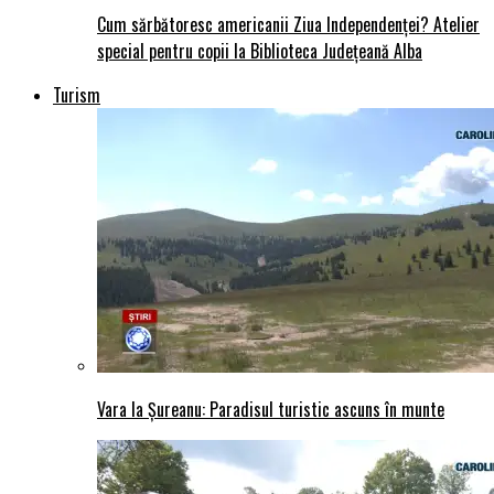
Cum sărbătoresc americanii Ziua Independenței? Atelier
special pentru copii la Biblioteca Județeană Alba
Turism
Vara la Șureanu: Paradisul turistic ascuns în munte