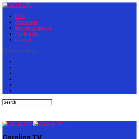
LIVE
Actualitate
Aria de acoperire
Publicitate
Contact
Connect with us
Carolina TV