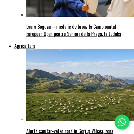
Laura Bogdan – medalie de bronz la Campionatul
European Open pentru Seniori de la Praga, la Judoka
Agricultura
Alertă sanitar-veterinară în Gorj și Vâlcea, zona