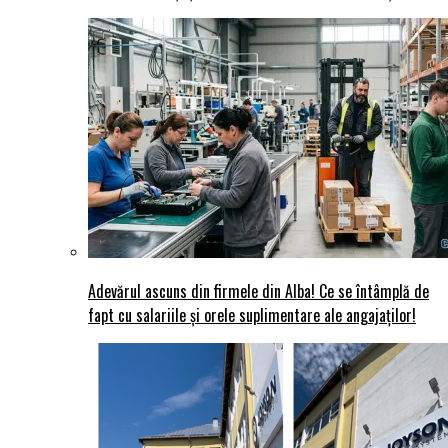
Adevărul ascuns din firmele din Alba! Ce se întâmplă de
fapt cu salariile și orele suplimentare ale angajaților!