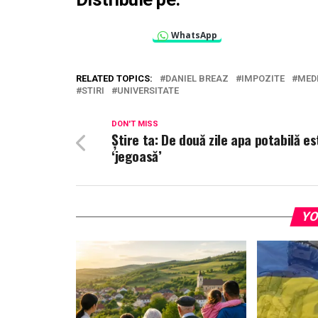
WhatsApp
RELATED TOPICS:
DANIEL BREAZ
IMPOZITE
MED
STIRI
UNIVERSITATE
DON'T MISS
Ştire ta: De două zile apa potabilă es
‘jegoasă’
YO