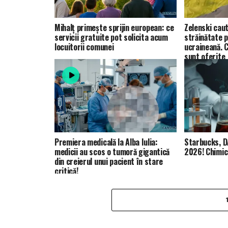
Mihalț primește sprijin european: ce
Zelenski caut
servicii gratuite pot solicita acum
străinătate 
locuitorii comunei
ucraineană. Ce
sunt oferite
Premiera medicală la Alba Iulia:
Starbucks, D
medicii au scos o tumoră gigantică
2026! Chimica
din creierul unui pacient în stare
critică!