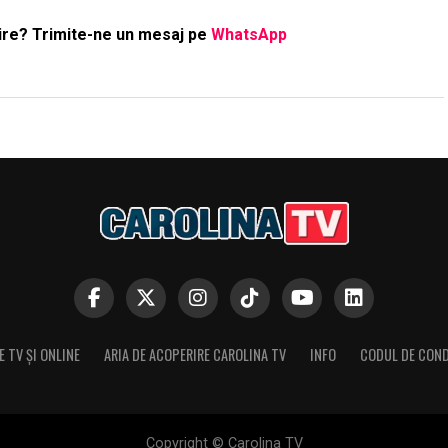
ştire? Trimite-ne un mesaj pe
WhatsApp
 TV ȘI ONLINE
ARIA DE ACOPERIRE CAROLINA TV
INFO
CODUL DE CON
Copyright © Carolina TV