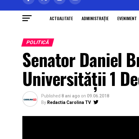
ACTUALITATE
ADMINISTRAŢIE
EVENIMENT
POLITICĂ
Senator Daniel B
Universităţii 1 D
Published
8 ani ago
on
09.06.2018
By
Redactia Carolina TV