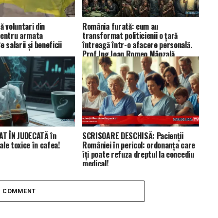
ă voluntari din
România furată: cum au
pentru armata
transformat politicienii o țară
 salarii și beneficii
întreagă într-o afacere personală.
Prof.Ing.Ioan Romeo Mânzală
AT ÎN JUDECATĂ în
SCRISOARE DESCHISĂ: Pacienții
le toxice în cafea!
României în pericol: ordonanța care
îți poate refuza dreptul la concediu
medical!
1 COMMENT