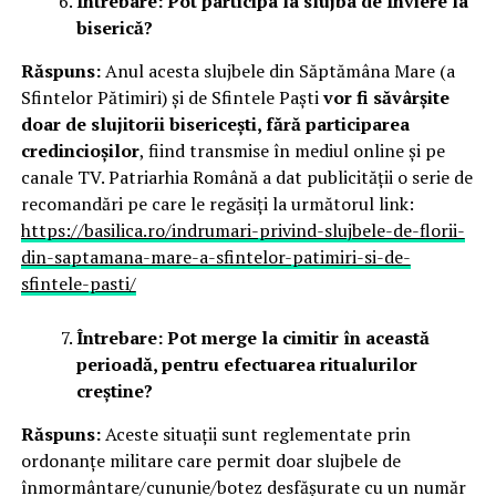
Întrebare: Pot participa la slujba de Înviere la
biserică?
Răspuns:
Anul acesta slujbele din Săptămâna Mare (a
Sfintelor Pătimiri) și de Sfintele Paşti
vor fi săvârșite
doar de slujitorii bisericești, fără participarea
credincioșilor
, fiind transmise în mediul online și pe
canale TV. Patriarhia Română a dat publicității o serie de
recomandări pe care le regăsiți la următorul link:
https://basilica.ro/indrumari-privind-slujbele-de-florii-
din-saptamana-mare-a-sfintelor-patimiri-si-de-
sfintele-pasti/
Întrebare: Pot merge la cimitir în această
perioadă, pentru efectuarea ritualurilor
creștine?
Răspuns:
Aceste situații sunt reglementate prin
ordonanțe militare care permit doar slujbele de
înmormântare/cununie/botez desfășurate cu un număr