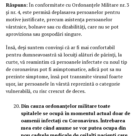
Răspuns:
În conformitate cu Ordonanțele Militare nr. 3
și nr. 4, este permisă deplasarea persoanelor pentru
motive justificate, precum asistența persoanelor
vârstnice, bolnave sau cu dizabilități, care nu se pot
aproviziona sau gospodări singure.
Însă, deși suntem convinși că ar fi mai confortabil
pentru dumneavoastră să locuiți alături de părinți, la
curte, vă reamintim că persoanele infectate cu noul tip
de coronavirus pot fi asimptomatice, adică pot sa nu
prezinte simptome, însă pot transmite virusul foarte
ușor, iar persoanele în vârstă reprezintă o categorie
vulnerabilă, cu risc crescut de deces.
Din cauza ordonanțelor militare toate
spitalele se ocupă în momentul actual doar de
oamenii infectați cu Coronavirus. Întrebarea
mea este când anume se vor putea ocupa din
nou cadrele medicale de ceilalți pacienți care