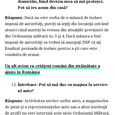
domiciliu, fiind decizia mea să mă protejez.
Pot să ies acum din casă?
Răspuns:
Dacă nu este vorba de o măsură de izolare
impusă de autorități, puteți să ieșiți din locuință oricând
atunci când sunteți în vreuna din situațiile prevăzute de
din Ordonanța militară nr. 3 și 4. Dacă măsura a fost
impusă de autorități va trebui să anunțați DSP că ați
finalizat perioada de izolare pentru a ști care este
conduita de urmat.
Un alt avion cu cetățeni români din străinătate a
ajuns în România
Întrebare: Pot să mă duc cu mașina la service-
ul auto?
Răspuns:
Activitatea service-urilor auto, a magazinelor
de piese și a reprezentanțelor auto sau a altor instituții
de profil nu este interzisă prin nicio Ordonanță Militară,