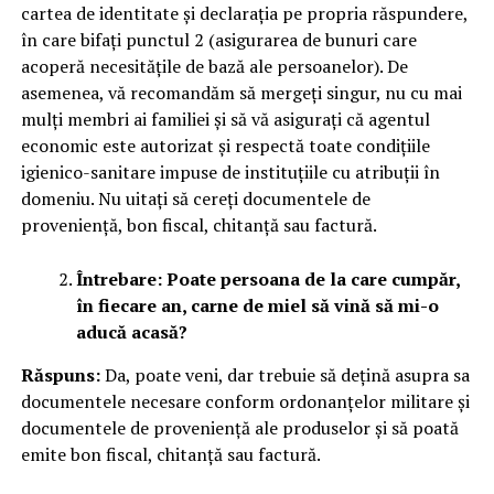
cartea de identitate și declarația pe propria răspundere,
în care bifați punctul 2 (asigurarea de bunuri care
acoperă necesitățile de bază ale persoanelor). De
asemenea, vă recomandăm să mergeți singur, nu cu mai
mulți membri ai familiei și să vă asigurați că agentul
economic este autorizat și respectă toate condițiile
igienico-sanitare impuse de instituțiile cu atribuții în
domeniu. Nu uitați să cereți documentele de
proveniență, bon fiscal, chitanță sau factură.
Întrebare: Poate persoana de la care cumpăr,
în fiecare an, carne de miel să vină să mi-o
aducă acasă?
Răspuns:
Da, poate veni, dar trebuie să dețină asupra sa
documentele necesare conform ordonanțelor militare și
documentele de proveniență ale produselor și să poată
emite bon fiscal, chitanță sau factură.