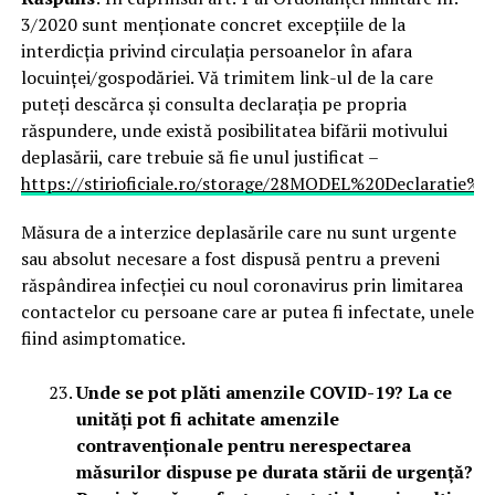
3/2020 sunt menționate concret excepțiile de la
interdicția privind circulația persoanelor în afara
locuinței/gospodăriei. Vă trimitem link-ul de la care
puteți descărca și consulta declarația pe propria
răspundere, unde există posibilitatea bifării motivului
deplasării, care trebuie să fie unul justificat –
https://stirioficiale.ro/storage/28MODEL%20Declaratie
Măsura de a interzice deplasările care nu sunt urgente
sau absolut necesare a fost dispusă pentru a preveni
răspândirea infecției cu noul coronavirus prin limitarea
contactelor cu persoane care ar putea fi infectate, unele
fiind asimptomatice.
Unde se pot plăti amenzile COVID-19? La ce
unități pot fi achitate amenzile
contravenționale pentru nerespectarea
măsurilor dispuse pe durata stării de urgență?