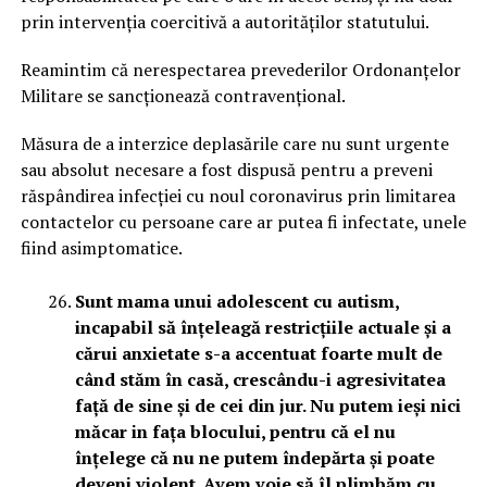
prin intervenția coercitivă a autorităților statutului.
Reamintim că nerespectarea prevederilor Ordonanțelor
Militare se sancționează contravențional.
Măsura de a interzice deplasările care nu sunt urgente
sau absolut necesare a fost dispusă pentru a preveni
răspândirea infecției cu noul coronavirus prin limitarea
contactelor cu persoane care ar putea fi infectate, unele
fiind asimptomatice.
Sunt mama unui adolescent cu autism,
incapabil să înțeleagă restricțiile actuale și a
cărui anxietate s-a accentuat foarte mult de
când stăm în casă, crescându-i agresivitatea
față de sine și de cei din jur. Nu putem ieși nici
măcar in fața blocului, pentru că el nu
înțelege că nu ne putem îndepărta și poate
deveni violent. Avem voie să îl plimbăm cu