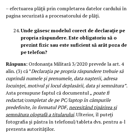
– efectuarea plății prin completarea datelor cardului în
pagina securizată a procesatorului de plăți.
Unde găsesc modelul corect de declarație pe
propria răspundere. Este obligatoriu să o
prezint fizic sau este suficient să arăt poza de
pe telefon?
Răspuns:
Ordonanța Militară 3/2020 prevede la art. 4
alin. (3) că ”
Declarația pe propria răspundere trebuie să
cuprindă numele și prenumele, data nașterii, adresa
locuinței, motivul și locul deplasării, data și semnătura”
.
Asta presupune faptul că documentul „
poate fi
redactat/completat de pe PC/laptop în câmpurile
predefinite, în formatul PDF,
necesitând tipărirea și
semnătura olografă a titularului
.
Ulterior, îl puteți
fotografia și păstra în telefonul/tableta dvs. pentru a-l
prezenta autorităților.