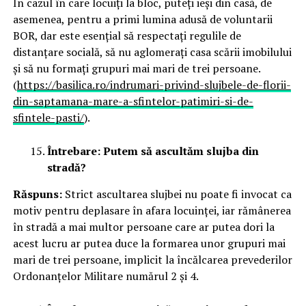
În cazul în care locuiți la bloc, puteți ieși din casă, de
asemenea, pentru a primi lumina adusă de voluntarii
BOR, dar este esențial să respectați regulile de
distanțare socială, să nu aglomerați casa scării imobilului
și să nu formați grupuri mai mari de trei persoane.
(
https://basilica.ro/indrumari-privind-slujbele-de-florii-
din-saptamana-mare-a-sfintelor-patimiri-si-de-
sfintele-pasti/
).
Întrebare: Putem să ascultăm slujba din
stradă?
Răspuns:
Strict ascultarea slujbei nu poate fi invocat ca
motiv pentru deplasare în afara locuinței, iar rămânerea
în stradă a mai multor persoane care ar putea dori la
acest lucru ar putea duce la formarea unor grupuri mai
mari de trei persoane, implicit la încălcarea prevederilor
Ordonanțelor Militare numărul 2 și 4.