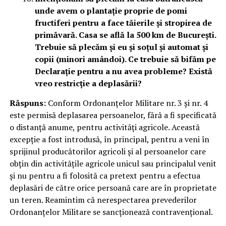
unde avem o plantație proprie de pomi
fructiferi pentru a face tăierile și stropirea de
primăvară. Casa se află la 500 km de București.
Trebuie să plecăm și eu și soțul și automat și
copii (minori amândoi). Ce trebuie să bifăm pe
Declarație pentru a nu avea probleme? Există
vreo restricție a deplasării?
Răspuns:
Conform Ordonanțelor Militare nr. 3 și nr. 4
este permisă deplasarea persoanelor, fără a fi specificată
o distanță anume, pentru activități agricole. Această
excepție a fost introdusă, în principal, pentru a veni în
sprijinul producătorilor agricoli și al persoanelor care
obțin din activitățile agricole unicul sau principalul venit
și nu pentru a fi folosită ca pretext pentru a efectua
deplasări de către orice persoană care are în proprietate
un teren. Reamintim că nerespectarea prevederilor
Ordonanțelor Militare se sancționează contravențional.