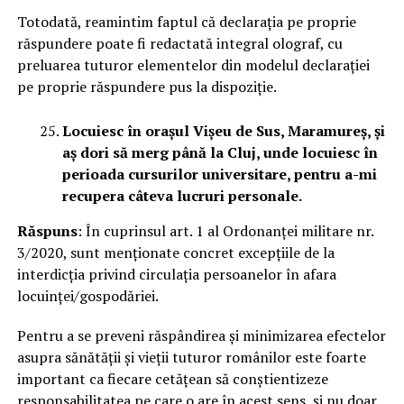
Totodată, reamintim faptul că declarația pe proprie
răspundere poate fi redactată integral olograf, cu
preluarea tuturor elementelor din modelul declarației
pe proprie răspundere pus la dispoziție.
Locuiesc în orașul Vișeu de Sus, Maramureș, și
aș dori să merg până la Cluj, unde locuiesc în
perioada cursurilor universitare, pentru a-mi
recupera câteva lucruri personale.
Răspuns
: În cuprinsul art. 1 al Ordonanței militare nr.
3/2020, sunt menționate concret excepțiile de la
interdicția privind circulația persoanelor în afara
locuinței/gospodăriei.
Pentru a se preveni răspândirea și minimizarea efectelor
asupra sănătății și vieții tuturor românilor este foarte
important ca fiecare cetățean să conștientizeze
responsabilitatea pe care o are în acest sens, și nu doar