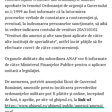
aprobate în temeiul Ordonanței de urgență a Guvernului
nr.1/1999 au fost informate că la întocmirea
proceselor-verbale de constatare a contravenției și,
eventual, la îndrumarea persoanelor sancționate, să aibă
în vedere indicarea contului de venituri 20A350102
”Venituri din amenzi și alte sancțiuni aplicate de către
alte instituții de specialitate”, astfel încât plățile să fie
efectuate corect de către contravenienți.
Organele abilitate din subordinea ANAF vor fi informate
de către Ministerul Finanțelor Publice pentru o aplicare
unitară a legislației.
De asemenea, potrivit anunțului făcut de Guvernul
României, amenzile pentru încălcarea prevederilor
ordonanțelor militare pot fi plătite și online, începând
de luni, 6 aprilie, pe site-ul ghişeul.ro, la
link-ul
https://www.ghiseul.ro/ghiseul/public/amenzi/amenzi-
anaf