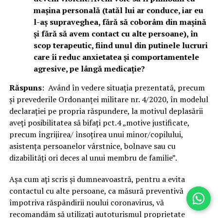
mașina personală (tatăl lui ar conduce, iar eu
l-aș supraveghea, fără să coborâm din mașină
și fără să avem contact cu alte persoane), în
scop terapeutic, fiind unul din putinele lucruri
care îi reduc anxietatea și comportamentele
agresive, pe lângă medicație?
Răspuns
: Având în vedere situația prezentată, precum
și prevederile Ordonanței militare nr. 4/2020, în modelul
declarației pe propria răspundere, la motivul deplasării
aveți posibilitatea să bifați pct.4 „motive justificate,
precum îngrijirea/ însoțirea unui minor/copilului,
asistența persoanelor vârstnice, bolnave sau cu
dizabilități ori deces al unui membru de familie”.
Așa cum ați scris și dumneavoastră, pentru a evita
contactul cu alte persoane, ca măsură preventivă
împotriva răspândirii noului coronavirus, vă
recomandăm să utilizați autoturismul proprietate