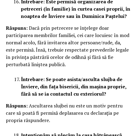
Întrebare: Este permisă organizarea de
petreceri (în familie) în curtea casei proprii, în
noaptea de Înviere sau în Duminica Paștelui?
Răspuns:
Dacă prin petrecere se înțelege doar
participarea membrilor familiei, cei care locuiesc în mod
normal acolo, fără invitarea altor persoane/rude, da,
este permisă. Însă, trebuie respectate prevederile legale
în privința păstrării orelor de odihnă și fără să fie
perturbată liniștea publică.
Întrebare: Se poate asista/asculta slujba de
Înviere, din fața bisericii, din mașina proprie,
fără să se ia contactul cu exteriorul?
Răspuns:
Ascultarea slujbei nu este un motiv pentru
care să poată fi permisă deplasarea cu declarația pe
propria răspundere.
Intenționăm să plecăm la casa bătrânească