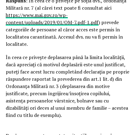
Răspuns
: În ceea ce o privește pe soția dvs., ordonanța
Militară nr. 7 (al cărei text poate fi consultat aici
https://www.mai.gov.ro/wp-
content/uploads/2019/01/OM-7.pdf-1.pdf
) prevede
categoriile de persoane al căror acces este permis în
localitatea carantinată. Accesul dvs. nu va fi permis în
localitate.
În ceea ce privește deplasarea până la limita localității,
dacă apreciați că motivul deplasării este unul justificat,
puteți face acest lucru completând declarația pe proprie
răspundere raportat la prevederea din art.1 lit. d) din
Ordonanța Militară nr. 3 (deplasarea din motive
justificate, precum îngrijirea/însoțirea copilului,
asistența persoanelor vârstnice, bolnave sau cu
dizabilități ori deces al unui membru de familie – acestea
fiind cu titlu de exemplu).