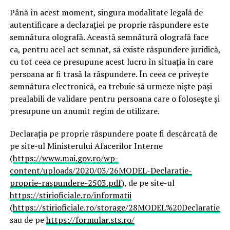
Până în acest moment, singura modalitate legală de
autentificare a declarației pe proprie răspundere este
semnătura olografă. Această semnătură olografă face
ca, pentru acel act semnat, să existe răspundere juridică,
cu tot ceea ce presupune acest lucru în situația în care
persoana ar fi trasă la răspundere. În ceea ce privește
semnătura electronică, ea trebuie să urmeze niște pași
prealabili de validare pentru persoana care o folosește și
presupune un anumit regim de utilizare.
Declarația pe proprie răspundere poate fi descărcată de
pe site-ul Ministerului Afacerilor Interne
(
https://www.mai.gov.ro/wp-
content/uploads/2020/03/26MODEL-Declaratie-
proprie-raspundere-2503.pdf
), de pe site-ul
https://stirioficiale.ro/informatii
(
https://stirioficiale.ro/storage/28MODEL%20Declarati
sau de pe
https://formular.sts.ro/