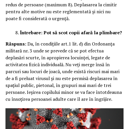
redus de persoane (maximum 8). Deplasarea la cimitir
pentru alte motive nu este reglementată și nici nu
poate fi considerată o urgență.
Întrebare: Pot să scot copii afară la plimbare?
Răspuns:
Da, în condițiile art.1 lit. d) din Ordonanța
militară nr. 3 unde se prevede că se pot efectua
deplasări scurte, în apropierea locuinței, legate de
activitatea fizică individuală. Nu veți merge însă în
parcuri sau locuri de joacă, unde există riscuri mai mari
de a fi preluat virusul și nu este permisă deplasarea în
spațiul public, pietonal, în grupuri mai mari de trei
persoane. Ieșirea copilului minor se va face întotdeauna
cu însoțirea persoanei adulte care îl are în îngrijire.