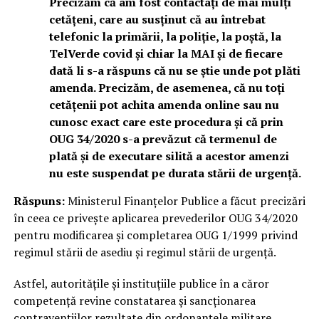
Precizăm că am fost contactați de mai mulți
cetățeni, care au susținut că au întrebat
telefonic la primării, la poliție, la poștă, la
TelVerde covid și chiar la MAI și de fiecare
dată li s-a răspuns că nu se știe unde pot plăti
amenda. Precizăm, de asemenea, că nu toți
cetățenii pot achita amenda online sau nu
cunosc exact care este procedura și că prin
OUG 34/2020 s-a prevăzut că termenul de
plată și de executare silită a acestor amenzi
nu este suspendat pe durata stării de urgență.
Răspuns:
Ministerul Finanțelor Publice a făcut precizări
în ceea ce privește aplicarea prevederilor OUG 34/2020
pentru modificarea și completarea OUG 1/1999 privind
regimul stării de asediu și regimul stării de urgență.
Astfel, autoritățile și instituțiile publice în a căror
competență revine constatarea și sancționarea
contravențiilor rezultate din ordonanțele militare