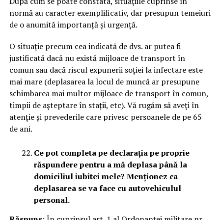
După cum se poate constata, situațiile cuprinse în
normă au caracter exemplificativ, dar presupun temeiuri
de o anumită importanță și urgență.
O situație precum cea indicată de dvs. ar putea fi
justificată dacă nu există mijloace de transport în
comun sau dacă riscul expunerii soției la infectare este
mai mare (deplasarea la locul de muncă ar presupune
schimbarea mai multor mijloace de transport în comun,
timpii de așteptare în stații, etc). Vă rugăm să aveți în
atenție și prevederile care privesc persoanele de pe 65
de ani.
Ce pot completa pe declarația pe proprie
răspundere pentru a mă deplasa până la
domiciliul iubitei mele? Menționez ca
deplasarea se va face cu autovehiculul
personal.
Răspuns
: În cuprinsul art. 1 al Ordonanței militare nr.