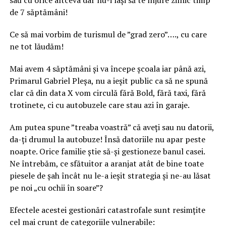
de 7 săptămâni!
Ce să mai vorbim de turismul de ”grad zero”…., cu care
ne tot lăudăm!
Mai avem 4 săptămâni și va începe școala iar până azi,
Primarul Gabriel Pleșa, nu a ieșit public ca să ne spună
clar că din data X vom circulă fără Bold, fără taxi, fără
trotinete, ci cu autobuzele care stau azi în garaje.
Am putea spune ”treaba voastră” că aveți sau nu datorii,
da-ți drumul la autobuze! Însă datoriile nu apar peste
noapte. Orice familie știe să-și gestioneze banul casei.
Ne întrebăm, ce sfătuitor a aranjat atât de bine toate
piesele de șah încât nu le-a ieșit strategia și ne-au lăsat
pe noi „cu ochii în soare”?
Efectele acestei gestionări catastrofale sunt resimțite
cel mai crunt de categoriile vulnerabile: