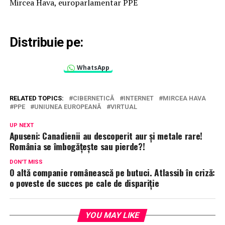
Mircea Hava, europarlamentar PPE
Distribuie pe:
WhatsApp
RELATED TOPICS:
CIBERNETICĂ
INTERNET
MIRCEA HAVA
PPE
UNIUNEA EUROPEANĂ
VIRTUAL
UP NEXT
Apuseni: Canadienii au descoperit aur și metale rare!
România se îmbogățește sau pierde?!
DON'T MISS
O altă companie românească pe butuci. Atlassib în criză:
o poveste de succes pe cale de dispariție
YOU MAY LIKE