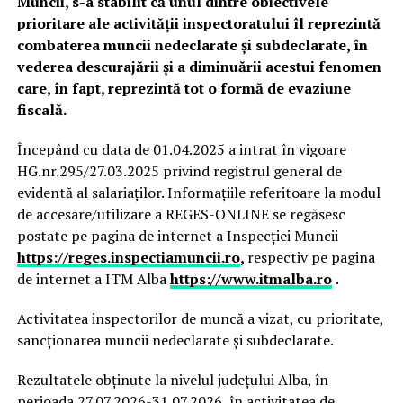
Muncii, s-a stabilit că unul dintre obiectivele
prioritare ale activității inspectoratului îl reprezintă
combaterea muncii nedeclarate și subdeclarate, în
vederea descurajării și a diminuării acestui fenomen
care, în fapt, reprezintă tot o formă de evaziune
fiscală.
Începând cu data de 01.04.2025 a intrat în vigoare
HG.nr.295/27.03.2025 privind registrul general de
evidentă al salariaților. Informațiile referitoare la modul
de accesare/utilizare a REGES-ONLINE se regăsesc
postate pe pagina de internet a Inspecției Muncii
https://reges.inspectiamuncii.ro
,
respectiv pe pagina
de internet a ITM Alba
https://www.itmalba.ro
.
Activitatea inspectorilor de muncă a vizat, cu prioritate,
sancționarea muncii nedeclarate și subdeclarate.
Rezultatele obținute la nivelul județului Alba, în
perioada 27.07.2026-31.07.2026, în activitatea de