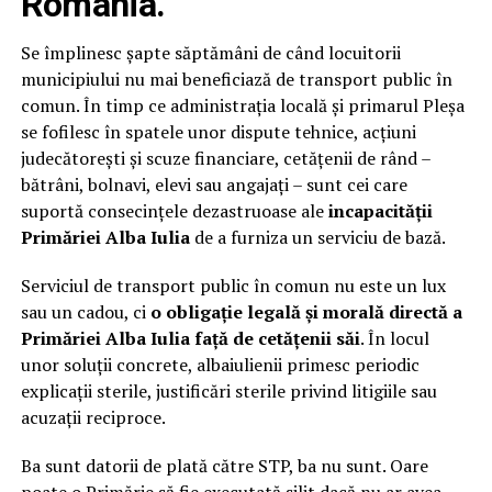
România.
Se împlinesc șapte săptămâni de când locuitorii
municipiului nu mai beneficiază de transport public în
comun. În timp ce administrația locală și primarul Pleșa
se fofilesc în spatele unor dispute tehnice, acțiuni
judecătorești și scuze financiare, cetățenii de rând –
bătrâni, bolnavi, elevi sau angajați – sunt cei care
suportă consecințele dezastruoase ale
incapacității
Primăriei Alba Iulia
de a furniza un serviciu de bază.
Serviciul de transport public în comun nu este un lux
sau un cadou, ci
o obligație legală și morală directă a
Primăriei Alba Iulia față de cetățenii săi
. În locul
unor soluții concrete, albaiulienii primesc periodic
explicații sterile, justificări sterile privind litigiile sau
acuzații reciproce.
Ba sunt datorii de plată către STP, ba nu sunt. Oare
poate o
Primărie să fie executată silit
dacă nu ar avea