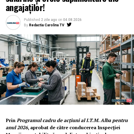
angajaților!
Published
2 zile ago
on
04.08.2026
By
Redactia Carolina TV
Prin
Programul cadru de acțiuni al I.T.M. Alba pentru
anul 2026
, aprobat de către conducerea Inspecției