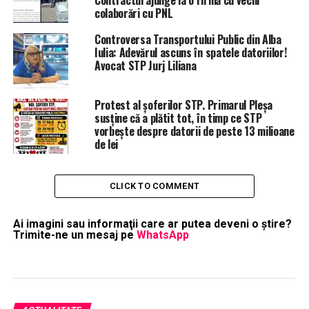
colaborări cu PNL
Controversa Transportului Public din Alba
Iulia: Adevărul ascuns în spatele datoriilor!
Avocat STP Jurj Liliana
Protest al șoferilor STP. Primarul Pleșa
susține că a plătit tot, în timp ce STP
vorbește despre datorii de peste 13 milioane
de lei
CLICK TO COMMENT
Ai imagini sau informaţii care ar putea deveni o ştire?
Trimite-ne un mesaj pe
WhatsApp