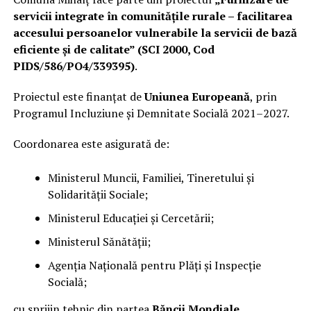
servicii integrate în comunitățile rurale – facilitarea
accesului persoanelor vulnerabile la servicii de bază
eficiente și de calitate” (SCI 2000, Cod
PIDS/586/PO4/339395)
.
Proiectul este finanțat de
Uniunea Europeană
, prin
Programul Incluziune și Demnitate Socială 2021–2027.
Coordonarea este asigurată de:
Ministerul Muncii, Familiei, Tineretului și
Solidarității Sociale;
Ministerul Educației și Cercetării;
Ministerul Sănătății;
Agenția Națională pentru Plăți și Inspecție
Socială;
cu sprijin tehnic din partea
Băncii Mondiale
.