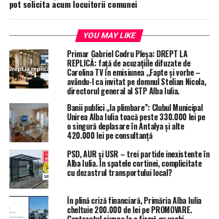
pot solicita acum locuitorii comunei
YOU MAY LIKE
Primar Gabriel Codru Pleșa: DREPT LA
REPLICĂ: față de acuzațiile difuzate de
Carolina TV în emisiunea ,,Fapte și vorbe –
avându-l ca invitat pe domnul Stelian Nicola,
directorul general al STP Alba Iulia.
Banii publici „la plimbare”: Clubul Municipal
Unirea Alba Iulia toacă peste 330.000 lei pe
o singură deplasare în Antalya și alte
420.000 lei pe consultanță
PSD, AUR și USR – trei partide inexistente în
Alba Iulia. În spatele cortinei, complicitate
cu dezastrul transportului local?
În plină criză financiară, Primăria Alba Iulia
cheltuie 200.000 de lei pe PROMOVARE.
Contractul ajunge la o firmă cu vechi