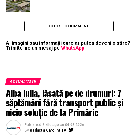
CLICK TO COMMENT
Ai imagini sau informaţii care ar putea deveni o ştire?
Trimite-ne un mesaj pe
WhatsApp
ACTUALITATE
Alba Iulia, lăsată pe de drumuri: 7
săptămâni fără transport public și
nicio soluție de la Primărie
Published
2 zile ago
on
04.08.2026
By
Redactia Carolina TV