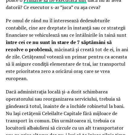
datorii? Ce executor s-ar ”juca” cu așa ceva?
Pe omul de rând nu îl interesează dedesubturile
contabile, cine are dreptate în instanță sau ce strategii
financiare se vehiculează sau ce întâlnirile în taină sunt
între cei ce nu sunt în stare de 7 săptămâni să
rezolve o problemă
, măcinată și creată tot de ei, în ani
de zile. Cetățeanul votează un primar pentru ca aceasta
să îi asigure condiții elementare de trai, iar transportul
este prioritatea zero a oricărui oraș care se vrea
european.
Dacă administrația locală și-a dorit schimbarea
operatorului sau reorganizarea serviciului, trebuia să
gândească totul, înainte de a închide robinetul la bani.
Nu lași cetățenii Celeilalte Capitale fără mijloace de
transport în comun. Din următoarea zi, trebuia ca
locuitorii albaiulieni să circule cu un alt transportator
sau cu orice altceva dar nu-i lași să te înjure zilnic timp