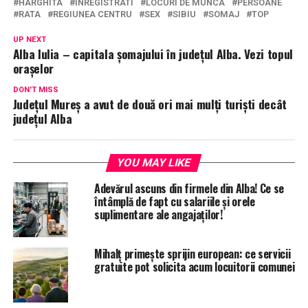
HARGHITA
INREGISTRATI
LOCURI DE MUNCA
PERSOANE
RATA
REGIUNEA CENTRU
SEX
SIBIU
SOMAJ
TOP
UP NEXT
Alba Iulia – capitala șomajului în județul Alba. Vezi topul
orașelor
DON'T MISS
Județul Mureș a avut de două ori mai mulți turiști decât
județul Alba
YOU MAY LIKE
Adevărul ascuns din firmele din Alba! Ce se
întâmplă de fapt cu salariile și orele
suplimentare ale angajaților!
Mihalț primește sprijin european: ce servicii
gratuite pot solicita acum locuitorii comunei