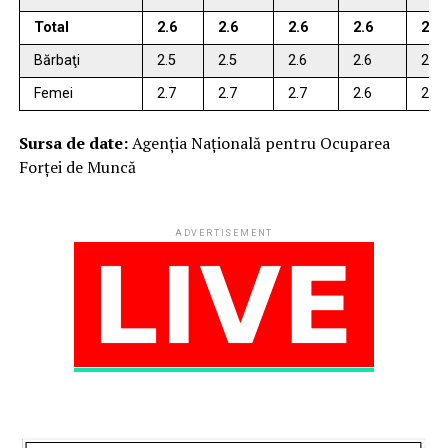
Total
2.6
2.6
2.6
2.6
2.6
Bărbaţi
2.5
2.5
2.6
2.6
2.6
Femei
2.7
2.7
2.7
2.6
2.6
Sursa de date:
Agenţia Naţională pentru Ocuparea
Forţei de Muncă
ADVERTISEMENT