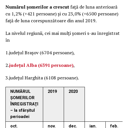
Numărul şomerilor a crescut
faţă de luna anterioară
cu 1,2% (+421 persoane) şi cu 23,0% (+6500 persoane)
faţă de luna corespunzătoare din anul 2019.
La nivelul regiunii, cei mai mulţi şomeri s-au înregistrat
în
1.judeţul Brașov (6704 persoane),
2.
județul Alba (6391 persoane)
,
3.judeţul Harghita (6108 persoane).
NUMĂRUL
2019
2020
ŞOMERILOR
ÎNREGISTRAŢI
– la sfârşitul
perioadei
oct.
nov.
dec.
ian.
feb.