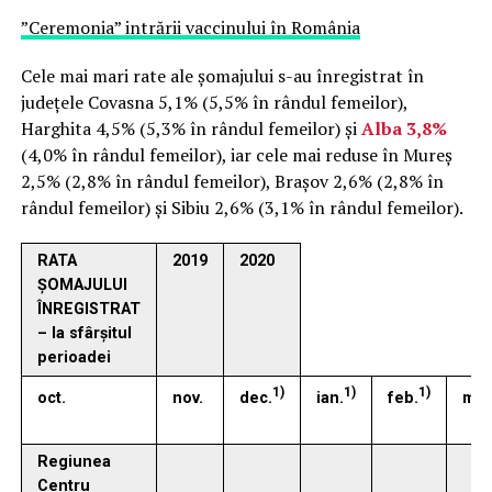
”Ceremonia” intrării vaccinului în România
Cele mai mari rate ale şomajului s-au înregistrat în
judeţele Covasna 5,1% (5,5% în rândul femeilor),
Harghita 4,5% (5,3% în rândul femeilor) și
Alba 3,8%
(4,0% în rândul femeilor), iar cele mai reduse în Mureș
2,5% (2,8% în rândul femeilor), Brașov 2,6% (2,8% în
rândul femeilor) şi Sibiu 2,6% (3,1% în rândul femeilor).
RATA
2019
2020
ŞOMAJULUI
ÎNREGISTRAT
– la sfârşitul
perioadei
1)
1)
1)
dec.
ian.
feb.
mar
oct.
nov.
Regiunea
Centru