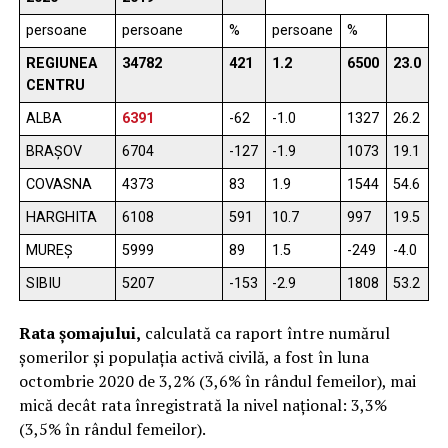
persoane
persoane
%
persoane
%
REGIUNEA
34782
421
1.2
6500
23.0
CENTRU
ALBA
6391
-62
-1.0
1327
26.2
BRAŞOV
6704
-127
-1.9
1073
19.1
COVASNA
4373
83
1.9
1544
54.6
HARGHITA
6108
591
10.7
997
19.5
MUREŞ
5999
89
1.5
-249
-4.0
SIBIU
5207
-153
-2.9
1808
53.2
Rata şomajului,
calculată ca raport între numărul
şomerilor şi populaţia activă civilă, a fost în luna
octombrie 2020 de 3,2% (3,6% în rândul femeilor), mai
mică decât rata înregistrată la nivel naţional: 3,3%
(3,5% în rândul femeilor).