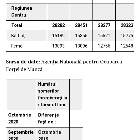
Regiunea
Centru
Total
28282
28451
28277
28323
Bărbaţi
15189
15355
15521
15775
Femei
13093
13096
12756
12548
Sursa de date:
Agenţia Naţională pentru Ocuparea
Forţei de Muncă
Numărul
şomerilor
înregistraţi la
sfârşitul lunii
Octombrie
Diferenţe
2020
faţă de :
Septembrie
Octombrie
2020
2019