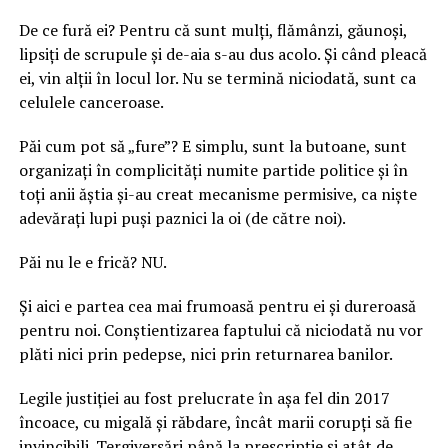
De ce fură ei? Pentru că sunt mulți, flămânzi, găunoși,
lipsiți de scrupule și de-aia s-au dus acolo. Și când pleacă
ei, vin alții în locul lor. Nu se termină niciodată, sunt ca
celulele canceroase.
Păi cum pot să „fure”? E simplu, sunt la butoane, sunt
organizați în complicități numite partide politice și în
toți anii ăștia și-au creat mecanisme permisive, ca niște
adevărați lupi puși paznici la oi (de către noi).
Păi nu le e frică? NU.
Și aici e partea cea mai frumoasă pentru ei și dureroasă
pentru noi. Conștientizarea faptului că niciodată nu vor
plăti nici prin pedepse, nici prin returnarea banilor.
Legile justiției au fost prelucrate în așa fel din 2017
încoace, cu migală și răbdare, încât marii corupți să fie
invincibili. Tergiversări până la prescripție și atât de