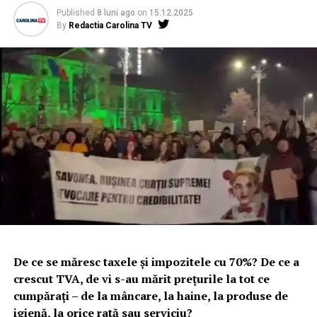
Published
8 luni ago
on
15.12.2025
By
Redactia Carolina TV
De ce se măresc taxele și impozitele cu 70%? De ce a
crescut TVA, de vi s-au mărit prețurile la tot ce
cumpărați – de la mâncare, la haine, la produse de
igienă, la orice rată sau serviciu?