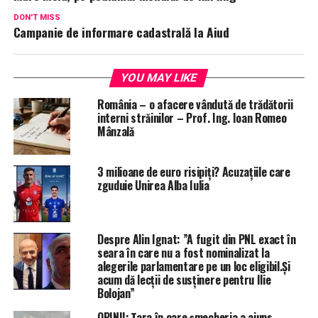
DON'T MISS
Campanie de informare cadastrală la Aiud
YOU MAY LIKE
România – o afacere vândută de trădătorii
interni străinilor – Prof. Ing. Ioan Romeo
Mânzală
3 milioane de euro risipiți? Acuzațiile care
zguduie Unirea Alba Iulia
Despre Alin Ignat: ”A fugit din PNL exact în
seara în care nu a fost nominalizat la
alegerile parlamentare pe un loc eligibil.Și
acum dă lecții de susținere pentru Ilie
Bolojan”
OPINII: Țara în care șmecheria a ajuns