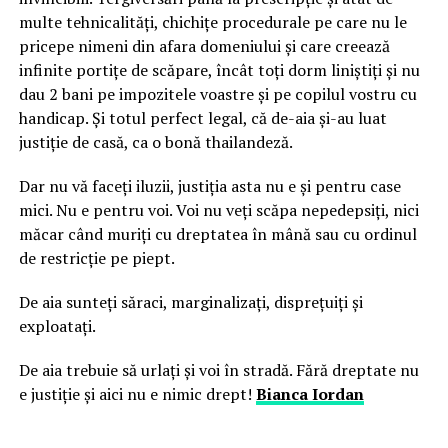
multe tehnicalități, chichițe procedurale pe care nu le
pricepe nimeni din afara domeniului și care creează
infinite portițe de scăpare, încât toți dorm liniștiți și nu
dau 2 bani pe impozitele voastre și pe copilul vostru cu
handicap. Și totul perfect legal, că de-aia și-au luat
justiție de casă, ca o bonă thailandeză.
Dar nu vă faceți iluzii, justiția asta nu e și pentru case
mici. Nu e pentru voi. Voi nu veți scăpa nepedepsiți, nici
măcar când muriți cu dreptatea în mână sau cu ordinul
de restricție pe piept.
De aia sunteți săraci, marginalizați, disprețuiți și
exploatați.
De aia trebuie să urlați și voi în stradă. Fără dreptate nu
e justiție și aici nu e nimic drept!
Bianca Iordan