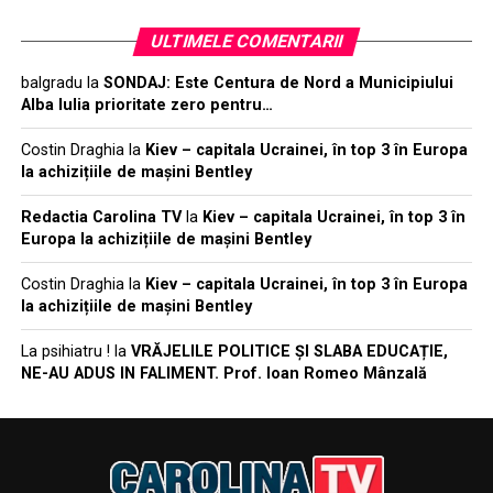
ULTIMELE COMENTARII
balgradu
la
SONDAJ: Este Centura de Nord a Municipiului
Alba Iulia prioritate zero pentru…
Costin Draghia
la
Kiev – capitala Ucrainei, în top 3 în Europa
la achizițiile de mașini Bentley
Redactia Carolina TV
la
Kiev – capitala Ucrainei, în top 3 în
Europa la achizițiile de mașini Bentley
Costin Draghia
la
Kiev – capitala Ucrainei, în top 3 în Europa
la achizițiile de mașini Bentley
La psihiatru !
la
VRĂJELILE POLITICE ȘI SLABA EDUCAȚIE,
NE-AU ADUS IN FALIMENT. Prof. Ioan Romeo Mânzală