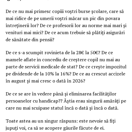
De ce nu mai primesc copiii voștri burse școlare, care să
mai ridice de pe umerii voștri măcar un pic din povara
întreținerii lor? De ce profesorii lor au norme mai mari și
venituri mai mici? De ce acum trebuie să plătiți asigurări
de sănătate din pensii?
De ce s-a scumpit rovinieta de la 28€ la 50€? De ce
mamele aflate in concediu de creștere copil nu mai au
parte de servicii medicale de stat? De ce crește impozitul
pe dividende de la 10% la 16%? De ce au crescut accizele
în august și mai cresc o dată în 2026?
De ce se are în vedere până și eliminarea facilităților
persoanelor cu handicap?? Ăștia erau singurii amărâți pe
care nu mai scuipase statul încă o dată și încă o dată.
Toate astea au un singur răspuns: este nevoie să fiți
jupuți voi, ca să se acopere găurile făcute de ei.