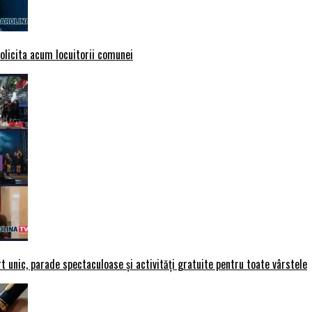
solicita acum locuitorii comunei
t unic, parade spectaculoase și activități gratuite pentru toate vârstele