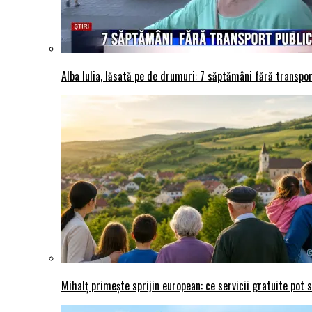
Alba Iulia, lăsată pe de drumuri: 7 săptămâni fără transport
Mihalț primește sprijin european: ce servicii gratuite pot 