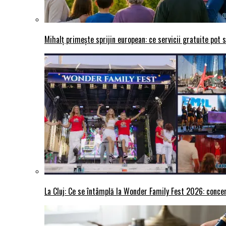
Mihalț primește sprijin european: ce servicii gratuite pot 
La Cluj: Ce se întâmplă la Wonder Family Fest 2026: concer