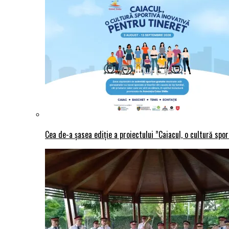
Cea de-a șasea ediție a proiectului ”Caiacul, o cultură spo