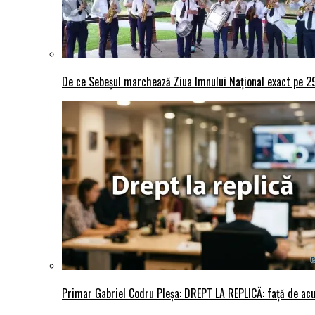
De ce Sebeșul marchează Ziua Imnului Național exact pe 29 
Primar Gabriel Codru Pleșa: DREPT LA REPLICĂ: față de acuza