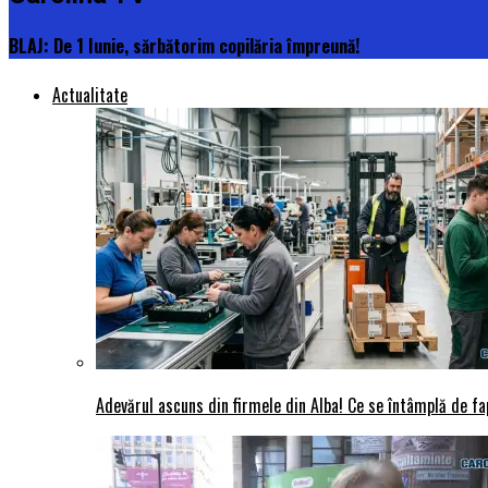
BLAJ: De 1 Iunie, sărbătorim copilăria împreună!
Actualitate
Adevărul ascuns din firmele din Alba! Ce se întâmplă de fap