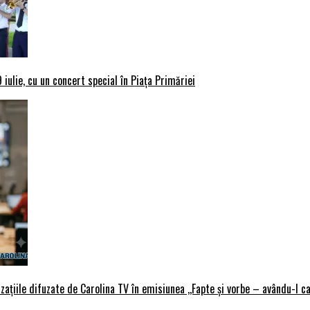
iulie, cu un concert special în Piața Primăriei
țiile difuzate de Carolina TV în emisiunea ,,Fapte și vorbe – avându-l ca 