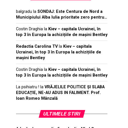
balgradu
la
SONDAJ: Este Centura de Nord a
Municipiului Alba Iulia prioritate zero pentru…
Costin Draghia
la
Kiev – capitala Ucrainei, în
top 3 în Europa la achizițiile de mașini Bentley
Redactia Carolina TV
la
Kiev – capitala
Ucrainei, în top 3 în Europa la achizițiile de
mașini Bentley
Costin Draghia
la
Kiev – capitala Ucrainei, în
top 3 în Europa la achizițiile de mașini Bentley
La psihiatru !
la
VRĂJELILE POLITICE ȘI SLABA
EDUCAȚIE, NE-AU ADUS IN FALIMENT. Prof.
Ioan Romeo Mânzală
ULTIMELE STIRI