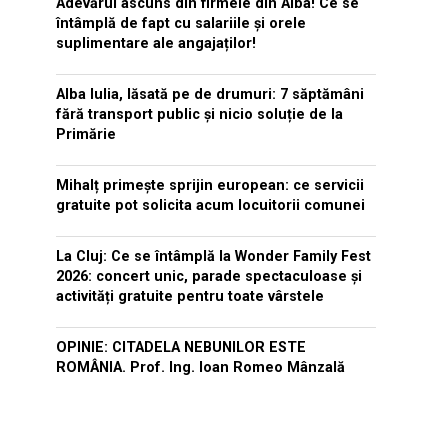
Adevărul ascuns din firmele din Alba! Ce se
întâmplă de fapt cu salariile și orele
suplimentare ale angajaților!
Alba Iulia, lăsată pe de drumuri: 7 săptămâni
fără transport public și nicio soluție de la
Primărie
Mihalț primește sprijin european: ce servicii
gratuite pot solicita acum locuitorii comunei
La Cluj: Ce se întâmplă la Wonder Family Fest
2026: concert unic, parade spectaculoase și
activități gratuite pentru toate vârstele
OPINIE: CITADELA NEBUNILOR ESTE
ROMÂNIA. Prof. Ing. Ioan Romeo Mânzală